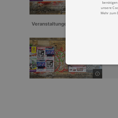
benötigen 
unsere Coo
Mehr zum D
Veranstaltungen: „Kirche Zuckelhaus
Musik
KIRC
So |
0
Essentielle Cookies werden für 
Cookies funktioniert unsere Webs
Name
Provid
CookieScriptConsent
Cookie
.kultu
dresde