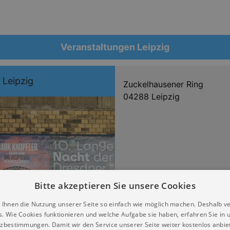
Veranstaltungen Leipzig
 Leipzig
Zuckelhausener Ring
04288 Leipzig
Bitte akzeptieren Sie unsere Cookies
 Ihnen die Nutzung unserer Seite so einfach wie möglich machen. Deshalb v
s. Wie Cookies funktionieren und welche Aufgabe sie haben, erfahren Sie in 
zbestimmungen. Damit wir den Service unserer Seite weiter kostenlos anbie