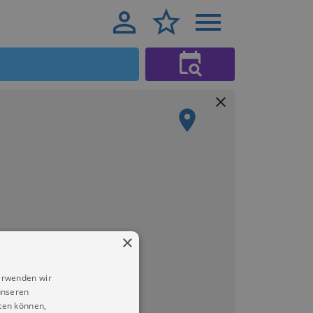
×
erwenden wir
unseren
ten können,