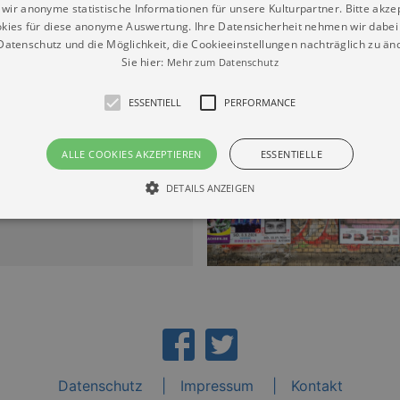
wir anonyme statistische Informationen für unsere Kulturpartner. Bitte akze
kies für diese anonyme Auswertung. Ihre Datensicherheit nehmen wir dabei 
atenschutz und die Möglichkeit, die Cookieeinstellungen nachträglich zu änd
Sie hier:
Mehr zum Datenschutz
en Leipzig“
ESSENTIELL
PERFORMANCE
ALLE COOKIES AKZEPTIEREN
ESSENTIELLE
HE und LIED
DETAILS ANZEIGEN
9.08.2026 | 17:00
Essentiell
Performance
die grundlegenden Funktionen unserer Webseite gebraucht. Zum Beispiel für das Login 
eite nicht.
Läuft
er / Domain
Beschreibung
ab
29
This cookie is used by Cookie-Script.com service to reme
Script
days 7
preferences. It is necessary for Cookie-Script.com cookie
rkalender-
Datenschutz
Impressum
Kontakt
hours
n.de