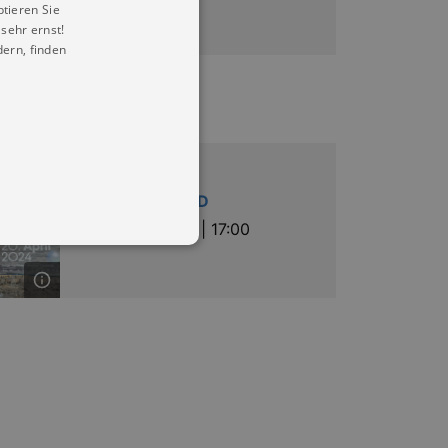
ptieren Sie
sehr ernst!
ern, finden
Musik
KIRCHE und LIED
So |
13.09.2026 | 17:00
in Ihren account. Ohne diese
mber visitor cookie consent
 banner to work properly.