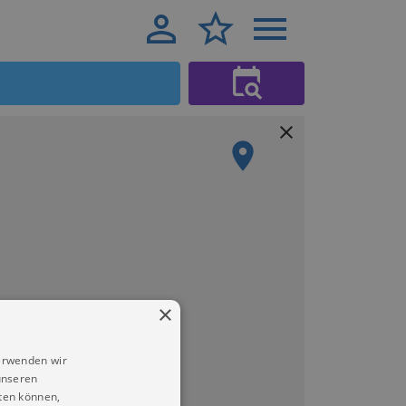
×
erwenden wir
unseren
ten können,