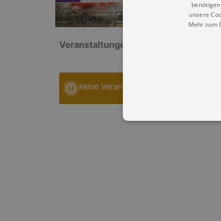
benötigen 
unsere Coo
Mehr zum D
Veranstaltungen: „Kohlrabizirkus Leip
Keine Veranstaltungen
Essentielle Cookies werden für 
Cookies funktioniert unsere Webs
Name
Provid
CookieScriptConsent
Cookie
.kultu
dresde