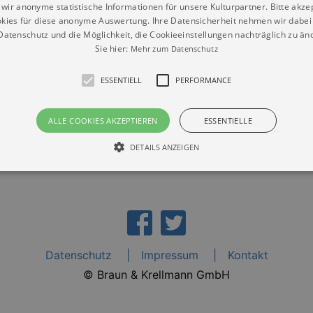
wir anonyme statistische Informationen für unsere Kulturpartner. Bitte akze
kies für diese anonyme Auswertung. Ihre Datensicherheit nehmen wir dabei 
atenschutz und die Möglichkeit, die Cookieeinstellungen nachträglich zu änd
Sie hier:
Mehr zum Datenschutz
zig“
ESSENTIELL
PERFORMANCE
ALLE COOKIES AKZEPTIEREN
ESSENTIELLE
DETAILS ANZEIGEN
Essentiell
Performance
die grundlegenden Funktionen unserer Webseite gebraucht. Zum Beispiel für das Login 
eite nicht.
Datenschutz
Impressum
Kontakt
Läuft
er / Domain
Beschreibung
ab
© Braun & Krellmann GmbH
29
This cookie is used by Cookie-Script.com service to reme
Script
days 7
preferences. It is necessary for Cookie-Script.com cookie
rkalender-
hours
n.de