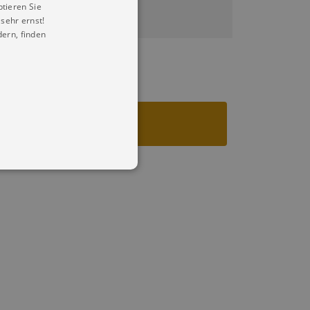
ptieren Sie
sehr ernst!
ern, finden
in Ihren account. Ohne diese
mber visitor cookie consent
 banner to work properly.