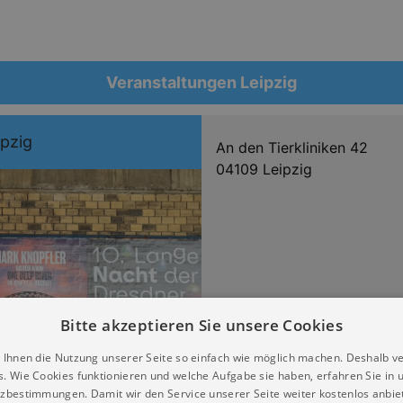
Veranstaltungen Leipzig
ipzig
An den Tierkliniken 42
04109 Leipzig
Bitte akzeptieren Sie unsere Cookies
 Ihnen die Nutzung unserer Seite so einfach wie möglich machen. Deshalb v
s. Wie Cookies funktionieren und welche Aufgabe sie haben, erfahren Sie in 
zbestimmungen. Damit wir den Service unserer Seite weiter kostenlos anbie