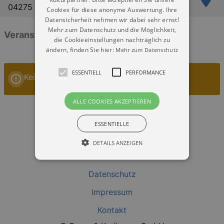
04275 Leipzig
Cookies für diese anonyme Auswertung. Ihre
Datensicherheit nehmen wir dabei sehr ernst!
Mehr zum Datenschutz und die Möglichkeit,
Veranstaltungen: „naTo e.V. Leipzig“
die Cookieeinstellungen nachträglich zu
ändern, finden Sie hier:
Mehr zum Datenschutz
ESSENTIELL
PERFORMANCE
Keine Veranstaltungen
ALLE COOKIES AKZEPTIEREN
ESSENTIELLE
DETAILS ANZEIGEN
Datenschutz
Essentiell
Performance
Impressum
Essentielle Cookies werden für die
grundlegenden Funktionen unserer Webseite
Kontakt
gebraucht. Zum Beispiel für das Login in Ihren
account. Ohne diese Cookies funktioniert