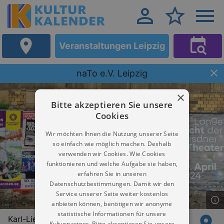
Veranstaltungen Leipzig
naTo e.V. Leipzig
×
Bitte akzeptieren Sie unsere
Cookies
Wir möchten Ihnen die Nutzung unserer Seite
so einfach wie möglich machen. Deshalb
verwenden wir Cookies. Wie Cookies
funktionieren und welche Aufgabe sie haben,
erfahren Sie in unseren
Datenschutzbestimmungen. Damit wir den
Service unserer Seite weiter kostenlos
anbieten können, benötigen wir anonyme
statistische Informationen für unsere
Karl-Liebknecht-Straße 46
Kulturpartner. Bitte akzeptieren Sie unsere