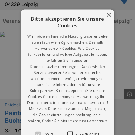
04329 Leipzig
×
Bitte akzeptieren Sie unsere
Veranstaltungen: „P.C. Paunsdorf Center Leipzig“
Cookies
Wir möchten Ihnen die Nutzung unserer Seite
so einfach wie möglich machen. Deshalb
verwenden wir Cookies. Wie Cookies
funktionieren und welche Aufgabe sie haben,
erfahren Sie in unseren
Datenschutzbestimmungen. Damit wir den
Service unserer Seite weiter kostenlos
anbieten können, benötigen wir anonyme
statistische Informationen für unsere
Kulturpartner. Bitte akzeptieren Sie unsere
Cookies für diese anonyme Auswertung. Ihre
Datensicherheit nehmen wir dabei sehr ernst!
Entdeckungen
Mehr zum Datenschutz und die Möglichkeit,
Painted Edges: Gestalte deine
die Cookieeinstellungen nachträglich zu
Buchschnitte!
ändern, finden Sie hier:
Mehr zum Datenschutz
Sa |
17.10.2026 | 11:00
ESSENTIELL
PERFORMANCE