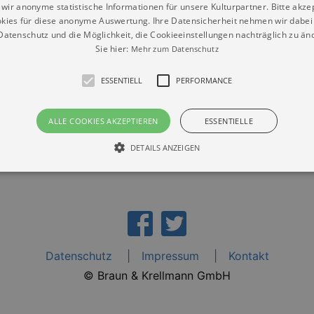
wir anonyme statistische Informationen für unsere Kulturpartner. Bitte akze
kies für diese anonyme Auswertung. Ihre Datensicherheit nehmen wir dabei 
atenschutz und die Möglichkeit, die Cookieeinstellungen nachträglich zu änd
Sie hier:
Mehr zum Datenschutz
ntrum "Die Villa" Leipzig“
ESSENTIELL
PERFORMANCE
ALLE COOKIES AKZEPTIEREN
ESSENTIELLE
DETAILS ANZEIGEN
Essentiell
Performance
die grundlegenden Funktionen unserer Webseite gebraucht. Zum Beispiel für das Login 
eite nicht.
Datenschutz
Impressum
Kontakt
Läuft
er / Domain
Beschreibung
ab
© Braun & Krellmann GmbH
29
This cookie is used by Cookie-Script.com service to reme
Script
days 7
preferences. It is necessary for Cookie-Script.com cookie
rkalender-
hours
n.de