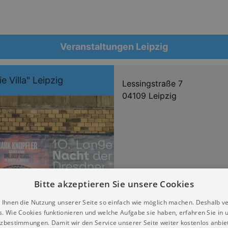
Veranstaltungen Leipzig
e Villa" Leipzig
Lessingstraße 7
04109 Leipzig
Bitte akzeptieren Sie unsere Cookies
 Ihnen die Nutzung unserer Seite so einfach wie möglich machen. Deshalb v
s. Wie Cookies funktionieren und welche Aufgabe sie haben, erfahren Sie in 
zbestimmungen. Damit wir den Service unserer Seite weiter kostenlos anbie