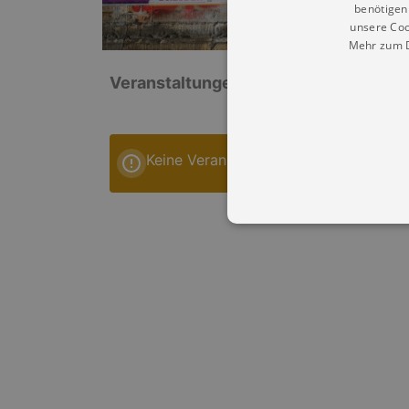
benötigen 
unsere Coo
Mehr zum D
Veranstaltungen: „Soziokulturelles Ze
Keine Veranstaltungen
Essentielle Cookies werden für 
Cookies funktioniert unsere Webs
Name
Provid
CookieScriptConsent
Cookie
.kultu
dresde