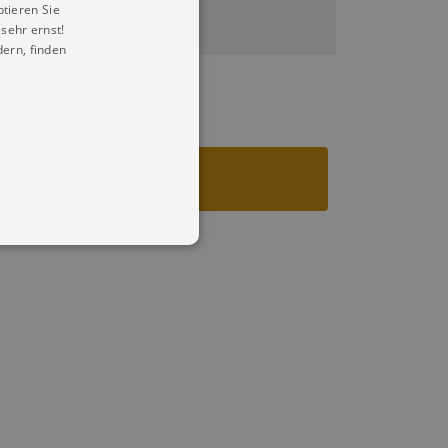
ptieren Sie
sehr ernst!
ern, finden
in Ihren account. Ohne diese
mber visitor cookie consent
 banner to work properly.