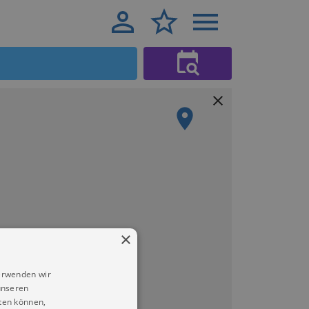
×
erwenden wir
unseren
ten können,