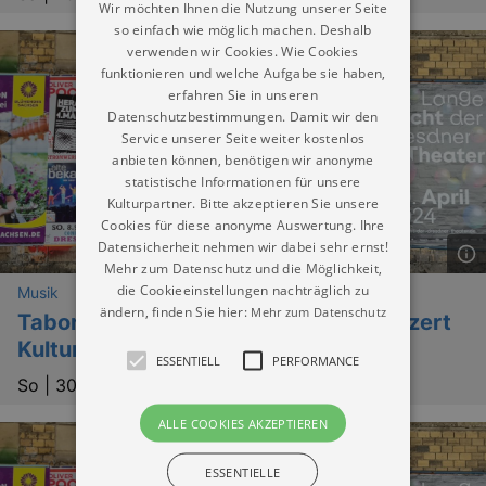
Wir möchten Ihnen die Nutzung unserer Seite
so einfach wie möglich machen. Deshalb
verwenden wir Cookies. Wie Cookies
funktionieren und welche Aufgabe sie haben,
erfahren Sie in unseren
Datenschutzbestimmungen. Damit wir den
Service unserer Seite weiter kostenlos
anbieten können, benötigen wir anonyme
statistische Informationen für unsere
Kulturpartner. Bitte akzeptieren Sie unsere
Cookies für diese anonyme Auswertung. Ihre
Datensicherheit nehmen wir dabei sehr ernst!
Mehr zum Datenschutz und die Möglichkeit,
die Cookieeinstellungen nachträglich zu
Musik
ändern, finden Sie hier:
Mehr zum Datenschutz
Taborkonzerte 2026 - Abschlusskonzert
Kultursommer Kleinzschocher
ESSENTIELL
PERFORMANCE
So |
30.08.2026 | 17:00
ALLE COOKIES AKZEPTIEREN
ESSENTIELLE