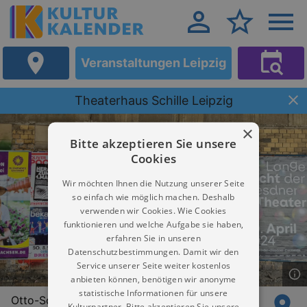
Veranstaltungen Leipzig
Theaterhaus Schille Leipzig
×
Bitte akzeptieren Sie unsere
Cookies
Wir möchten Ihnen die Nutzung unserer Seite
so einfach wie möglich machen. Deshalb
verwenden wir Cookies. Wie Cookies
funktionieren und welche Aufgabe sie haben,
erfahren Sie in unseren
Datenschutzbestimmungen. Damit wir den
Service unserer Seite weiter kostenlos
anbieten können, benötigen wir anonyme
statistische Informationen für unsere
Otto-Schill-Straße 7
Kulturpartner. Bitte akzeptieren Sie unsere