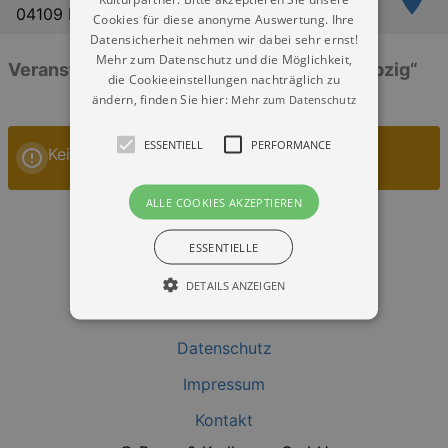
04109 Leipzig
Cookies für diese anonyme Auswertung. Ihre
Datensicherheit nehmen wir dabei sehr ernst!
Mehr zum Datenschutz und die Möglichkeit,
Veranstaltungen: „Theaterhaus Schille Leipzig“
die Cookieeinstellungen nachträglich zu
ändern, finden Sie hier:
Mehr zum Datenschutz
ESSENTIELL
PERFORMANCE
Keine Veranstaltungen
ALLE COOKIES AKZEPTIEREN
ESSENTIELLE
DETAILS ANZEIGEN
Datenschutz
Essentiell
Performance
Impressum
Essentielle Cookies werden für die
grundlegenden Funktionen unserer Webseite
Kontakt
gebraucht. Zum Beispiel für das Login in Ihren
account. Ohne diese Cookies funktioniert