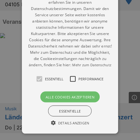
erfahren Sie in unseren
04105 Leipzig
Datenschutzbestimmungen. Damit wir den
Service unserer Seite weiter kostenlos
anbieten können, benötigen wir anonyme
Veranstaltungen: „Villa Rosental Leipzig“
statistische Informationen für unsere
Kulturpartner. Bitte akzeptieren Sie unsere
Cookies für diese anonyme Auswertung. Ihre
Datensicherheit nehmen wir dabei sehr ernst!
Mehr zum Datenschutz und die Möglichkeit,
die Cookieeinstellungen nachträglich zu
ändern, finden Sie hier:
Mehr zum Datenschutz
ESSENTIELL
PERFORMANCE
ALLE COOKIES AKZEPTIEREN
Musik
ESSENTIELLE
Länderabend Kapverden mit Live-Konzert
DETAILS ANZEIGEN
Do |
22.10.2026 | 18:00