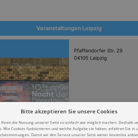
Veranstaltungen Leipzig
Pfaffendorfer Str. 29
04105 Leipzig
Bitte akzeptieren Sie unsere Cookies
 Ihnen die Nutzung unserer Seite so einfach wie möglich machen. Deshalb v
s. Wie Cookies funktionieren und welche Aufgabe sie haben, erfahren Sie in 
zbestimmungen. Damit wir den Service unserer Seite weiter kostenlos anbie