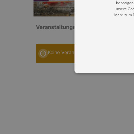
benötigen 
unsere Coo
Mehr zum D
Veranstaltungen: „Zoo Leipzig“
Keine Veranstaltungen
Essentielle Cookies werden für 
Cookies funktioniert unsere Webs
Name
Provid
CookieScriptConsent
Cookie
.kultu
dresde