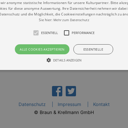
wir anonyme statistische Informationen für unsere Kulturpartner. Bitte akze
kies für diese anonyme Auswertung. Ihre Datensicherheit nehmen wir dabei 
atenschutz und die Möglichkeit, die Cookieeinstellungen nachträglich zu änd
Sie hier:
Mehr zum Datenschutz
ESSENTIELL
PERFORMANCE
ALLE COOKIES AKZEPTIEREN
ESSENTIELLE
DETAILS ANZEIGEN
Essentiell
Performance
die grundlegenden Funktionen unserer Webseite gebraucht. Zum Beispiel für das Login 
eite nicht.
Datenschutz
Impressum
Kontakt
Läuft
er / Domain
Beschreibung
ab
© Braun & Krellmann GmbH
29
This cookie is used by Cookie-Script.com service to reme
Script
days 7
preferences. It is necessary for Cookie-Script.com cookie
rkalender-
hours
n.de