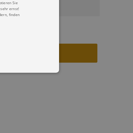
ptieren Sie
sehr ernst!
ern, finden
in Ihren account. Ohne diese
mber visitor cookie consent
 banner to work properly.