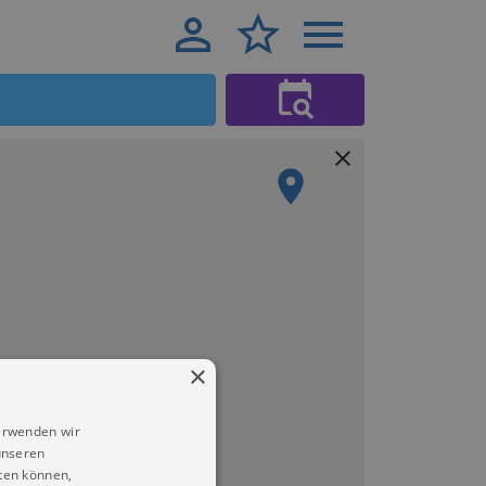
×
erwenden wir
unseren
ten können,