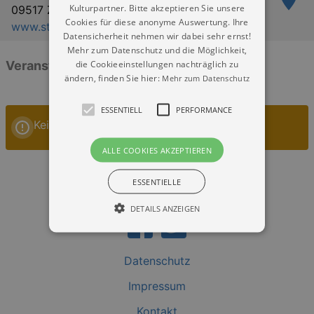
Kulturpartner. Bitte akzeptieren Sie unsere
09517 Zöblitz
Cookies für diese anonyme Auswertung. Ihre
www.stadtkirche-zoeblitz.de
Datensicherheit nehmen wir dabei sehr ernst!
Mehr zum Datenschutz und die Möglichkeit,
die Cookieeinstellungen nachträglich zu
Veranstaltungen: „Stadtkirche in Zöblitz“
ändern, finden Sie hier:
Mehr zum Datenschutz
ESSENTIELL
PERFORMANCE
Keine Veranstaltungen
ALLE COOKIES AKZEPTIEREN
ESSENTIELLE
DETAILS ANZEIGEN
Datenschutz
Essentiell
Performance
Impressum
Essentielle Cookies werden für die
grundlegenden Funktionen unserer Webseite
Kontakt
gebraucht. Zum Beispiel für das Login in Ihren