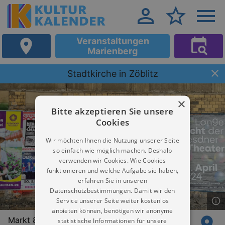
Veranstaltungen
Marienberg
Stadtkirche in Zöblitz
×
Bitte akzeptieren Sie unsere
Cookies
Wir möchten Ihnen die Nutzung unserer Seite
so einfach wie möglich machen. Deshalb
verwenden wir Cookies. Wie Cookies
funktionieren und welche Aufgabe sie haben,
erfahren Sie in unseren
Datenschutzbestimmungen. Damit wir den
Service unserer Seite weiter kostenlos
anbieten können, benötigen wir anonyme
Markt 82
statistische Informationen für unsere