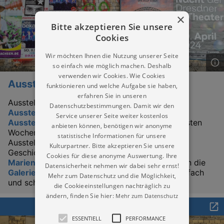
×
Bitte akzeptieren Sie unsere
Cookies
Wir möchten Ihnen die Nutzung unserer Seite
so einfach wie möglich machen. Deshalb
verwenden wir Cookies. Wie Cookies
Ausstellungen
funktionieren und welche Aufgabe sie haben,
erfahren Sie in unseren
Ausstellungen in Marienberg heute.
Datenschutzbestimmungen. Damit wir den
Ausstellungskalender für Marienberg
.
Alle
Service unserer Seite weiter kostenlos
Ausstellungen in Marienberg heute
, den nächsten
anbieten können, benötigen wir anonyme
Wochen und Monaten. Besuchen Sie die besten
statistische Informationen für unsere
Ausstellungen für Malerei, Grafik, Plastik, oder
Kulturpartner. Bitte akzeptieren Sie unsere
Geschichte zum Beispiel in der
Böttcherfabrik
Cookies für diese anonyme Auswertung. Ihre
Marienberg-Pobershau
. Kennen Sie auch schon die
Datensicherheit nehmen wir dabei sehr ernst!
Galerie Die Hütte Marienberg-Pobershau
? Einfach
Mehr zum Datenschutz und die Möglichkeit,
und schnell. Jetzt hier informieren!
die Cookieeinstellungen nachträglich zu
ändern, finden Sie hier:
Mehr zum Datenschutz
Festival / Fest in Marienberg heute
ESSENTIELL
PERFORMANCE