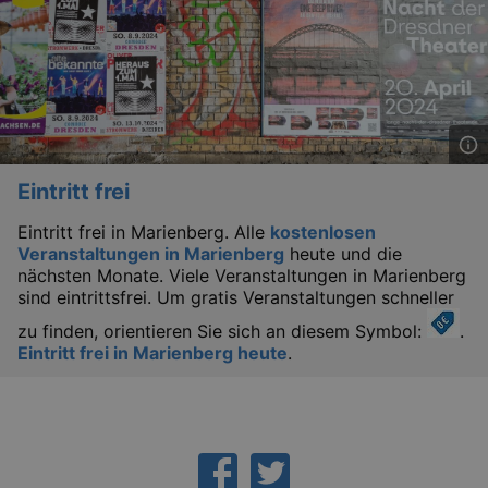
_gat
Google LLC
Eintritt frei
mi
.kulturkalender-
dresden.de
Eintritt frei in Marienberg. Alle
kostenlosen
Veranstaltungen in Marienberg
heute und die
nächsten Monate. Viele Veranstaltungen in Marienberg
sind eintrittsfrei. Um gratis Veranstaltungen schneller
zu finden, orientieren Sie sich an diesem Symbol:
.
Eintritt frei in Marienberg heute
.
bm_sz
4 h
The Rocket Science
Group LLC