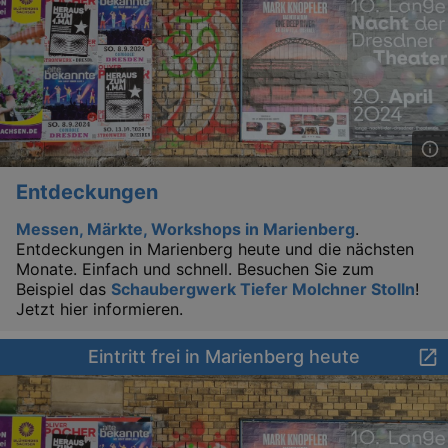
Entdeckungen
Messen, Märkte, Workshops in Marienberg
.
Entdeckungen in Marienberg heute und die nächsten
Monate. Einfach und schnell. Besuchen Sie zum
Beispiel das
Schaubergwerk Tiefer Molchner Stolln
!
Jetzt hier informieren.
_gid
1 
Google LLC
.kulturkalender-
Eintritt frei in Marienberg heute
dresden.de