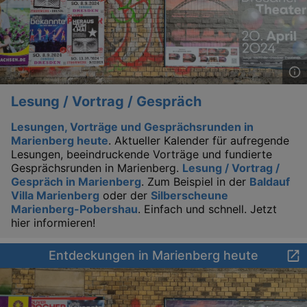
Lä
Name
Provider / Domain
Lesung / Vortrag / Gespräch
kulturkalender_dresden_session
www.kulturkalender-
2 h
Lesungen, Vorträge und Gesprächsrunden in
dresden.de
Marienberg heute
. Aktueller Kalender für aufregende
_ga
2 
Google LLC
Lesungen, beeindruckende Vorträge und fundierte
.kulturkalender-
Gesprächsrunden in Marienberg.
Lesung / Vortrag /
dresden.de
Gespräch in Marienberg
. Zum Beispiel in der
Baldauf
Villa Marienberg
oder der
Silberscheune
Marienberg-Pobershau
. Einfach und schnell. Jetzt
hier informieren!
Entdeckungen in Marienberg heute