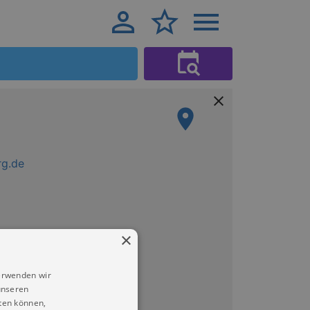
rg.de
×
erwenden wir
unseren
ten können,