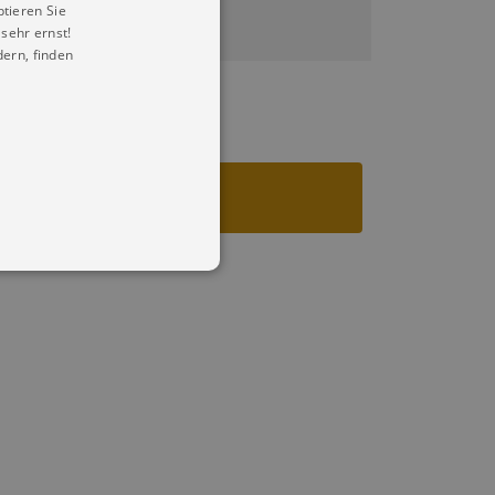
ptieren Sie
sehr ernst!
ern, finden
in Ihren account. Ohne diese
mber visitor cookie consent
 banner to work properly.