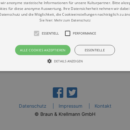
wir anonyme statistische Informationen für unsere Kulturpartner. Bitte akze
kies für diese anonyme Auswertung. Ihre Datensicherheit nehmen wir dabei 
atenschutz und die Möglichkeit, die Cookieeinstellungen nachträglich zu änd
Sie hier:
Mehr zum Datenschutz
einde St. Marien Marienberg“
ESSENTIELL
PERFORMANCE
ALLE COOKIES AKZEPTIEREN
ESSENTIELLE
DETAILS ANZEIGEN
Essentiell
Performance
die grundlegenden Funktionen unserer Webseite gebraucht. Zum Beispiel für das Login 
eite nicht.
Datenschutz
Impressum
Kontakt
Läuft
er / Domain
Beschreibung
ab
© Braun & Krellmann GmbH
29
This cookie is used by Cookie-Script.com service to reme
Script
days 7
preferences. It is necessary for Cookie-Script.com cookie
rkalender-
hours
n.de