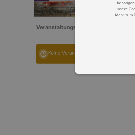
benötigen 
unsere Coo
Mehr zum D
Veranstaltungen: „Ev.-Luth. Kirchgem
Keine Veranstaltungen
Essentielle Cookies werden für 
Cookies funktioniert unsere Webs
Name
Provid
CookieScriptConsent
Cookie
.kultu
dresde