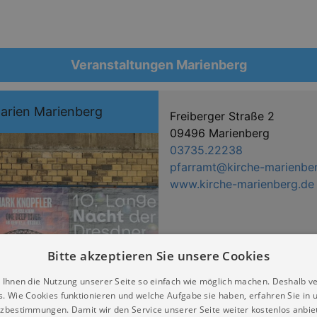
Veranstaltungen Marienberg
Marien Marienberg
Freiberger Straße 2
09496 Marienberg
03735.22238
pfarramt@kirche-marienbe
www.kirche-marienberg.de
Bitte akzeptieren Sie unsere Cookies
 Ihnen die Nutzung unserer Seite so einfach wie möglich machen. Deshalb v
s. Wie Cookies funktionieren und welche Aufgabe sie haben, erfahren Sie in 
zbestimmungen. Damit wir den Service unserer Seite weiter kostenlos anbie