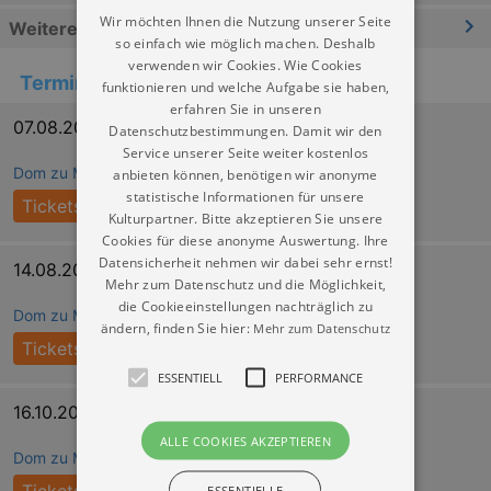
Wir möchten Ihnen die Nutzung unserer Seite
Weitere Informationen
so einfach wie möglich machen. Deshalb
verwenden wir Cookies. Wie Cookies
Termine
funktionieren und welche Aufgabe sie haben,
erfahren Sie in unseren
07.08.2026 10:30
Datenschutzbestimmungen. Damit wir den
Service unserer Seite weiter kostenlos
Dom zu Meißen - Hochstift Meißen
anbieten können, benötigen wir anonyme
statistische Informationen für unsere
Tickets
Kulturpartner. Bitte akzeptieren Sie unsere
Cookies für diese anonyme Auswertung. Ihre
Datensicherheit nehmen wir dabei sehr ernst!
14.08.2026 10:30
Mehr zum Datenschutz und die Möglichkeit,
die Cookieeinstellungen nachträglich zu
Dom zu Meißen - Hochstift Meißen
ändern, finden Sie hier:
Mehr zum Datenschutz
Tickets
ESSENTIELL
PERFORMANCE
16.10.2026 10:30
ALLE COOKIES AKZEPTIEREN
Dom zu Meißen - Hochstift Meißen
ESSENTIELLE