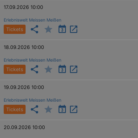
dresden.de
hours
writte
17.09.2026 10:00
help w
securi
preve
Erlebniswelt Meissen Meißen
Cross-
Reque
Tickets
Forge
attack
18.09.2026 10:00
Erlebniswelt Meissen Meißen
Tickets
Lä
Name
Provider / Domain
19.09.2026 10:00
kulturkalender_dresden_session
www.kulturkalender-
2 h
dresden.de
Erlebniswelt Meissen Meißen
_ga
2 
Tickets
Google LLC
.kulturkalender-
dresden.de
20.09.2026 10:00