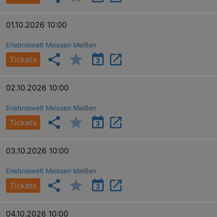
.eventim.de
tis
www.eventim.de
01.10.2026 10:00
mo
tis
.theadex.com
Erlebniswelt Meissen Meißen
mo
Tickets
RXSESSID
.kulturkalender-
dresden.reservix.de
min
OptanonConsent
1 
OneTrust LLC
02.10.2026 10:00
.reservix.de
Erlebniswelt Meissen Meißen
Tickets
03.10.2026 10:00
Erlebniswelt Meissen Meißen
Tickets
04.10.2026 10:00