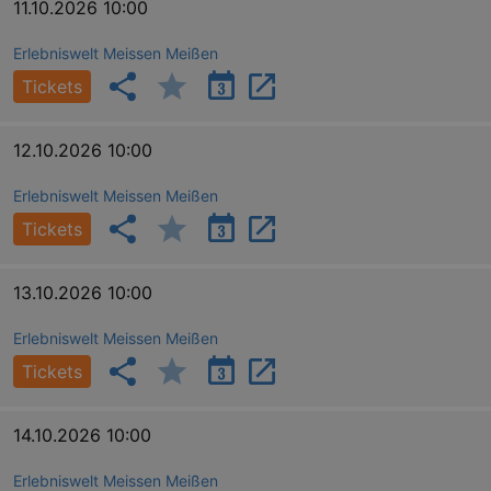
_gid
1 
11.10.2026 10:00
Google LLC
.kulturkalender-
dresden.reservix.de
Erlebniswelt Meissen Meißen
Tickets
12.10.2026 10:00
Erlebniswelt Meissen Meißen
Tickets
13.10.2026 10:00
_gat_UA-12823294-20
.kulturkalender-
dresden.reservix.de
mi
Erlebniswelt Meissen Meißen
Tickets
14.10.2026 10:00
Erlebniswelt Meissen Meißen