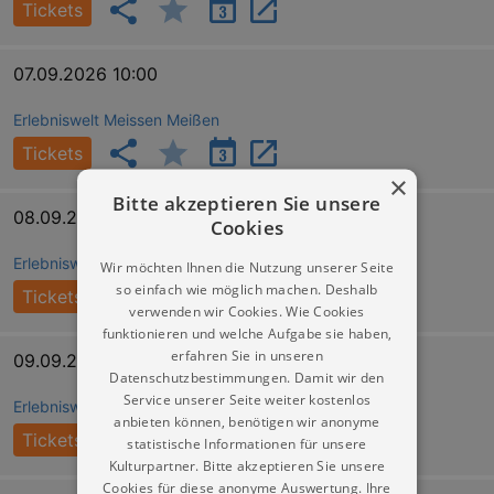
Tickets
07.09.2026 10:00
Erlebniswelt Meissen Meißen
Tickets
×
Bitte akzeptieren Sie unsere
08.09.2026 10:00
Cookies
Erlebniswelt Meissen Meißen
Wir möchten Ihnen die Nutzung unserer Seite
so einfach wie möglich machen. Deshalb
Tickets
verwenden wir Cookies. Wie Cookies
funktionieren und welche Aufgabe sie haben,
erfahren Sie in unseren
09.09.2026 10:00
Datenschutzbestimmungen. Damit wir den
Service unserer Seite weiter kostenlos
Erlebniswelt Meissen Meißen
anbieten können, benötigen wir anonyme
Tickets
statistische Informationen für unsere
Kulturpartner. Bitte akzeptieren Sie unsere
Cookies für diese anonyme Auswertung. Ihre