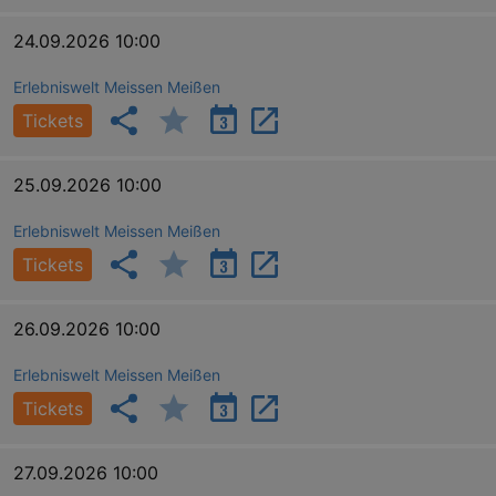
_gid
1 
Google LLC
.kulturkalender-
24.09.2026 10:00
dresden.de
Erlebniswelt Meissen Meißen
Tickets
25.09.2026 10:00
Erlebniswelt Meissen Meißen
Tickets
26.09.2026 10:00
_gat
Google LLC
mi
.kulturkalender-
dresden.de
Erlebniswelt Meissen Meißen
Tickets
27.09.2026 10:00