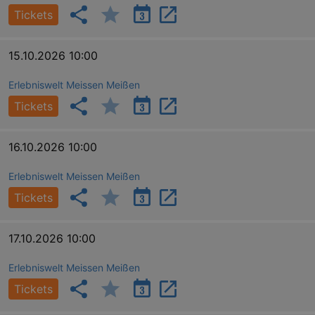
Tickets
15.10.2026 10:00
Erlebniswelt Meissen Meißen
Tickets
16.10.2026 10:00
GPS
Google LLC
min
.youtube.com
Erlebniswelt Meissen Meißen
VISITOR_INFO1_LIVE
Google LLC
mo
.youtube.com
Tickets
17.10.2026 10:00
Erlebniswelt Meissen Meißen
Tickets