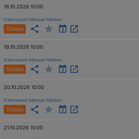
18.10.2026 10:00
Erlebniswelt Meissen Meißen
YSC
Ses
Google LLC
.youtube.com
Tickets
19.10.2026 10:00
kulturkalender_dresden_session
staging.kulturkalender-
2 h
dresden.de
Erlebniswelt Meissen Meißen
mobile
.kulturkalender-
1 
dresden.de
Tickets
PHPSESSID
4 
PHP.net
staging.kulturkalender-
mo
dresden.de
20.10.2026 10:00
Erlebniswelt Meissen Meißen
Tickets
21.10.2026 10:00