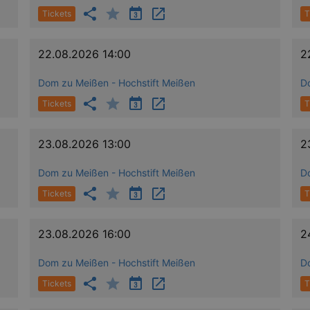
.eventim.de
Tickets
T
www.eventim.de
3
months
22.08.2026 14:00
2
.theadex.com
3
months
Dom zu Meißen - Hochstift Meißen
D
1 year
This cookie carries out information about h
Google LLC
website and any advertising that the end u
.doubleclick.net
visiting the said website.
Tickets
T
1 year
Akamai Technologies
.eventim.de
23.08.2026 13:00
2
www.eventim.de
3
months
Dom zu Meißen - Hochstift Meißen
D
.theadex.com
3
months
Tickets
T
.kulturkalender-
15
dresden.reservix.de
minutes
23.08.2026 16:00
2
1 year
This cookie is set by the cookie compliance 
OneTrust LLC
stores information about the categories of c
.reservix.de
whether visitors have given or withdrawn co
Dom zu Meißen - Hochstift Meißen
D
category. This enables site owners to preven
from being set in the users browser, when c
Tickets
T
has a normal lifespan of one year, so that ret
have their preferences remembered. It conta