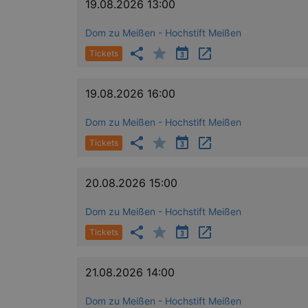
XSRF-TOKEN
stagin
19.08.2026 13:00
dresde
Dom zu Meißen - Hochstift Meißen
Tickets
Name
19.08.2026 16:00
kulturkalender_dresden_sessi
Dom zu Meißen - Hochstift Meißen
_ga
Tickets
20.08.2026 15:00
_gid
Dom zu Meißen - Hochstift Meißen
Tickets
_gat
21.08.2026 14:00
bm_sz
Dom zu Meißen - Hochstift Meißen