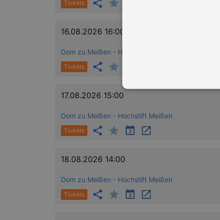
Tickets
16.08.2026 16:00
Dom zu Meißen - Hochstift Meißen
Tickets
17.08.2026 15:00
Dom zu Meißen - Hochstift Meißen
Essentielle Cookies werden für 
Tickets
Cookies funktioniert unsere Webs
Name
Provid
18.08.2026 14:00
CookieScriptConsent
Cookie
Dom zu Meißen - Hochstift Meißen
.kultu
dresde
Tickets
XSRF-TOKEN
www.ku
dresde