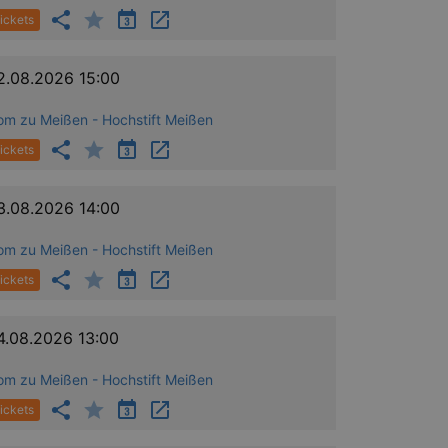
ickets
2.08.2026 15:00
om zu Meißen - Hochstift Meißen
ow the end user uses the
ser may have seen before
ickets
3.08.2026 14:00
om zu Meißen - Hochstift Meißen
ickets
4.08.2026 13:00
solution from OneTrust. It
ookies the site uses and
nsent for the use of each
om zu Meißen - Hochstift Meißen
t cookies in each category
onsent is not given. The cookie
ickets
urning visitors to the site will
ins no information that can