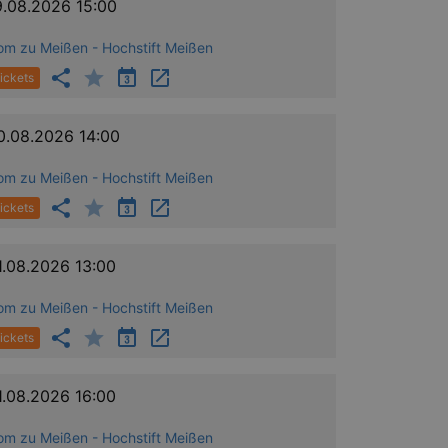
nting Cross-Site Request Forgery
9.08.2026 15:00
om zu Meißen - Hochstift Meißen
ickets
0.08.2026 14:00
om zu Meißen - Hochstift Meißen
niversal Analytics - which is a
y used analytics service. This
ickets
by assigning a randomly
s included in each page request
ion and campaign data for the
 expire after 2 years, although
1.08.2026 13:00
niversal Analytics. This
om zu Meißen - Hochstift Meißen
 2017 no information is
nd update a unique value for
ickets
niversal Analytics, according
quest rate - limiting the
ires after 10 minutes.
1.08.2026 16:00
om zu Meißen - Hochstift Meißen