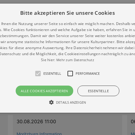
Bitte akzeptieren Sie unsere Cookies
 Ihnen die Nutzung unserer Seite so einfach wie möglich machen. Deshalb v
s. Wie Cookies funktionieren und welche Aufgabe sie haben, erfahren Sie in 
10. I 20.10.2026 ab Moritzburg Information
zbestimmungen. Damit wir den Service unserer Seite weiter kostenlos anbie
wir anonyme statistische Informationen für unsere Kulturpartner. Bitte akze
kies für diese anonyme Auswertung. Ihre Datensicherheit nehmen wir dabei 
atenschutz und die Möglichkeit, die Cookieeinstellungen nachträglich zu änd
Sie hier:
Mehr zum Datenschutz
ESSENTIELL
PERFORMANCE
 035207 - 8540
ALLE COOKIES AKZEPTIEREN
ESSENTIELLE
DETAILS ANZEIGEN
30.08.2026 11:00
0
Essentiell
Performance
Moritzburg Information
M