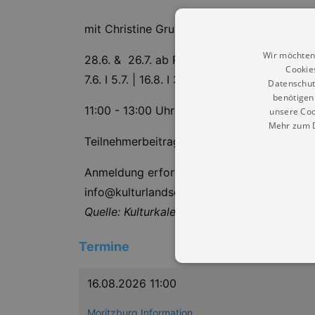
mit Christine Gruler & Daniela Wittig
Wir möchten
28.6. & 26.7. ab Rotem Haus Friedewald
Cookie
7.6. I 5.7. | 16.8. I 30.8. | 6.9. I 20.9. | 4.
Datenschut
benötigen 
11:00 - 13:00 Uhr
unsere Coo
Mehr zum D
Teilnehmerbeitrag: 15,00 EUR pro Person
Anmeldung erforderlich unter:
info@kulturlandschaft-moritzburg.de oder
Quelle: Kulturkalender Dresden
Termine
16.08.2026 11:00
Moritzburg Information