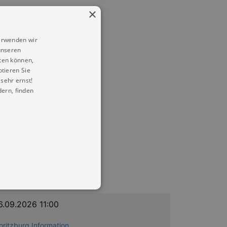
×
erwenden wir
unseren
ten können,
ptieren Sie
sehr ernst!
ern, finden
6.09.2026 11:00
oritzburg Information