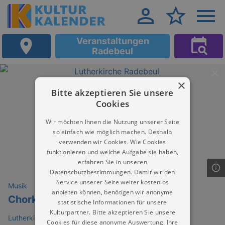
Veranstaltungen
Radebeul
×
Bitte akzeptieren Sie unsere
Cookies
Wir möchten Ihnen die Nutzung unserer Seite
so einfach wie möglich machen. Deshalb
verwenden wir Cookies. Wie Cookies
funktionieren und welche Aufgabe sie haben,
erfahren Sie in unseren
Datenschutzbestimmungen. Damit wir den
Service unserer Seite weiter kostenlos
Musik
anbieten können, benötigen wir anonyme
Chorkonzert mit anima nordica
statistische Informationen für unsere
Kulturpartner. Bitte akzeptieren Sie unsere
Lutherkirche Radebeul
Cookies für diese anonyme Auswertung. Ihre