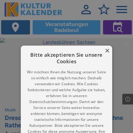
Veranstaltungen
Radebeul
×
Bitte akzeptieren Sie unsere
Cookies
Wir möchten Ihnen die Nutzung unserer Seite
so einfach wie möglich machen. Deshalb
verwenden wir Cookies. Wie Cookies
funktionieren und welche Aufgabe sie haben,
erfahren Sie in unseren
Datenschutzbestimmungen. Damit wir den
Service unserer Seite weiter kostenlos
Musik
anbieten können, benötigen wir anonyme
Dresdner Kreuzchor auf der Felsenbühne
statistische Informationen für unsere
Rathen
Kulturpartner. Bitte akzeptieren Sie unsere
Cookies für diese anonyme Auswertung. Ihre