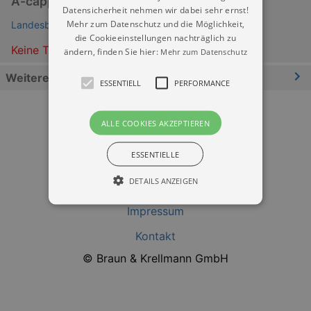
A-cappella-Konzert
Datensicherheit nehmen wir dabei sehr ernst!
Mehr zum Datenschutz und die Möglichkeit,
Landesbühnen Sachsen Radebeul
die Cookieeinstellungen nachträglich zu
Keine Termine
ändern, finden Sie hier:
Mehr zum Datenschutz
Weitere Informationen
ESSENTIELL
PERFORMANCE
ALLE COOKIES AKZEPTIEREN
ESSENTIELLE
DETAILS ANZEIGEN
Datenschutz
Impressum
Essentiell
Performance
Kontakt
© Braun & Krellmann GmbH
Essentielle Cookies werden für die
grundlegenden Funktionen unserer Webseite
gebraucht. Zum Beispiel für das Login in Ihren
account. Ohne diese Cookies funktioniert
unsere Webseite nicht.