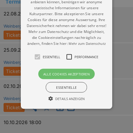
Termine
anbieten können, benötigen wir anonyme
statistische Informationen für unsere
22.08.2026 18:30
Kulturpartner. Bitte akzeptieren Sie unsere
Cookies für diese anonyme Auswertung. Ihre
Datensicherheit nehmen wir dabei sehr ernst!
Weinberge in Radebeul
Mehr zum Datenschutz und die Möglichkeit,
Tickets
die Cookieeinstellungen nachträglich zu
ändern, finden Sie hier:
Mehr zum Datenschutz
25.09.2026 18:30
ESSENTIELL
PERFORMANCE
Weinberge in Radebeul
Tickets
ALLE COOKIES AKZEPTIEREN
02.10.2026 18:30
ESSENTIELLE
Weinberge in Radebeul
DETAILS ANZEIGEN
Tickets
Essentiell
Performance
10.10.2026 18:00
Essentielle Cookies werden für die