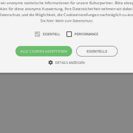
wir anonyme statistische Informationen für unsere Kulturpartner. Bitte akze
kies für diese anonyme Auswertung. Ihre Datensicherheit nehmen wir dabei 
atenschutz und die Möglichkeit, die Cookieeinstellungen nachträglich zu änd
Sie hier:
Mehr zum Datenschutz
ESSENTIELL
PERFORMANCE
Datenschutz
Impressum
Kontakt
ALLE COOKIES AKZEPTIEREN
ESSENTIELLE
© Braun & Krellmann GmbH
DETAILS ANZEIGEN
Essentiell
Performance
die grundlegenden Funktionen unserer Webseite gebraucht. Zum Beispiel für das Login 
eite nicht.
Läuft
er / Domain
Beschreibung
ab
29
This cookie is used by Cookie-Script.com service to reme
Script
days 7
preferences. It is necessary for Cookie-Script.com cookie
rkalender-
hours
n.de