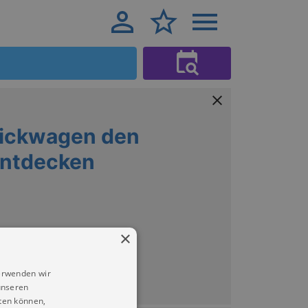
nickwagen den
entdecken
×
& UMGEBUNG
erwenden wir
unseren
ten können,