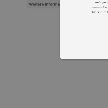
benötigen 
Weitere Informationen
unsere Coo
Mehr zum D
Essentielle Cookies werden für 
Cookies funktioniert unsere Webs
Name
Provid
CookieScriptConsent
Cookie
.kultu
dresde