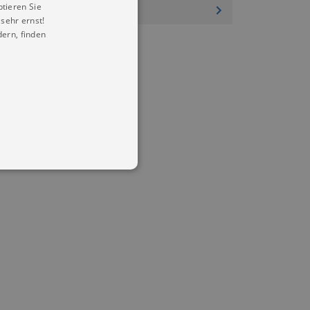
ptieren Sie
sehr ernst!
ern, finden
in Ihren account. Ohne diese
mber visitor cookie consent
 banner to work properly.