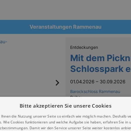
Veranstaltungen Rammenau
Entdeckungen
Mit dem Pick
Schlosspark 
01.04.2026
–
30.09.2026
Barockschloss Rammenau
Reihe:
SOMMERFERIEN IN DRESDEN 
Bitte akzeptieren Sie unsere Cookies
 Ihnen die Nutzung unserer Seite so einfach wie möglich machen. Deshalb v
s. Wie Cookies funktionieren und welche Aufgabe sie haben, erfahren Sie in 
zbestimmungen. Damit wir den Service unserer Seite weiter kostenlos anbie