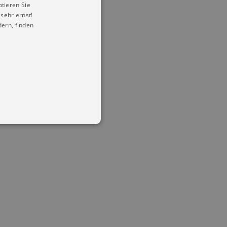
ptieren Sie
sehr ernst!
ern, finden
in Ihren account. Ohne diese
mber visitor cookie consent
 banner to work properly.