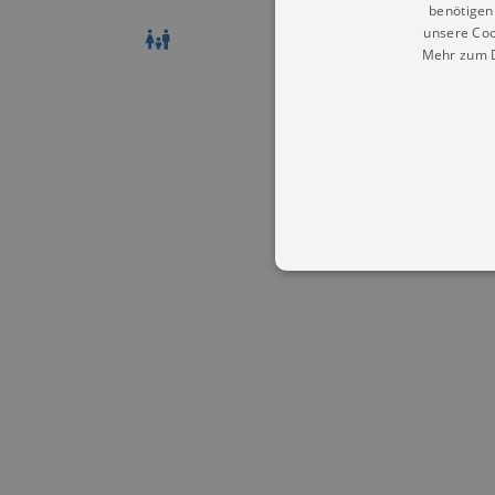
benötigen 
Dauer
unsere Coo
Mehr zum D
Essentielle Cookies werden für 
Cookies funktioniert unsere Webs
Name
Provid
CookieScriptConsent
Cookie
.kultu
dresde