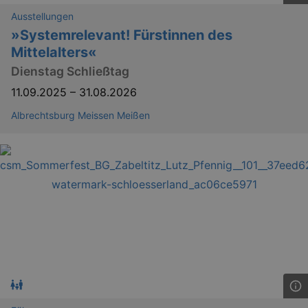
help w
Ausstellungen
securi
preve
»Systemrelevant! Fürstinnen des
Cross-
Reque
Mittelalters«
Forge
attack
Dienstag Schließtag
11.09.2025
–
31.08.2026
Albrechtsburg Meissen Meißen
Lä
Name
Provider / Domain
kulturkalender_dresden_session
www.kulturkalender-
2 h
dresden.de
_ga
2 
Google LLC
.kulturkalender-
dresden.de