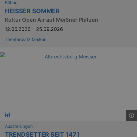
_gid
1 
Google LLC
Bühne
.kulturkalender-
HEISSER SOMMER
dresden.de
Kultur Open Air auf Meißner Plätzen
12.06.2026
–
25.09.2026
Theaterplatz Meißen
_gat
Google LLC
mi
.kulturkalender-
dresden.de
Ausstellungen
TRENDSETTER SEIT 1471