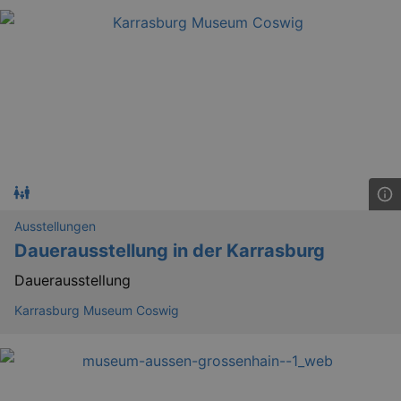
Ausstellungen
Dauerausstellung in der Karrasburg
Dauerausstellung
_ga
2 
Google LLC
.kulturkalender-
Karrasburg Museum Coswig
dresden.reservix.de