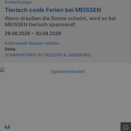
Entdeckungen
Läuft
Name
Provider / Domain
Besch
ab
Tierisch coole Ferien bei MEISSEN
CookieScriptConsent
29
This c
CookieScript
Wenn draußen die Sonne scheint, wird es bei
days
used 
.kulturkalender-
MEISSEN tierisch spannend!
7
Cooki
dresden.de
hours
Script
servic
29.06.2026
–
30.08.2026
reme
visito
Erlebniswelt Meissen Meißen
conse
prefer
Reihe:
It is 
SOMMERFERIEN IN DRESDEN & UMGEBUNG
for Co
Script
cooki
banne
work
proper
XSRF-TOKEN
www.kulturkalender-
2
This c
dresden.de
hours
writte
help w
securi
preve
Cross-
Reque
Forge
attack
XSRF-TOKEN
staging.kulturkalender-
2
This c
dresden.de
hours
writte