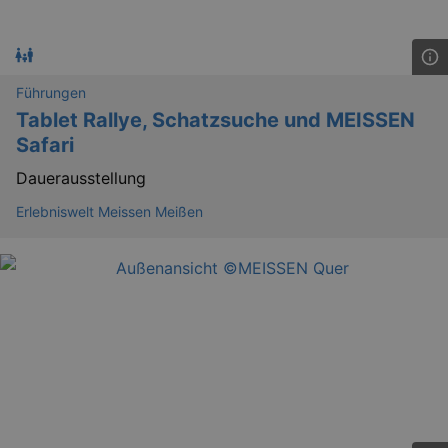
Führungen
Tablet Rallye, Schatzsuche und MEISSEN
Safari
Dauerausstellung
GPS
Google LLC
Erlebniswelt Meissen Meißen
min
.youtube.com
VISITOR_INFO1_LIVE
Google LLC
mo
.youtube.com