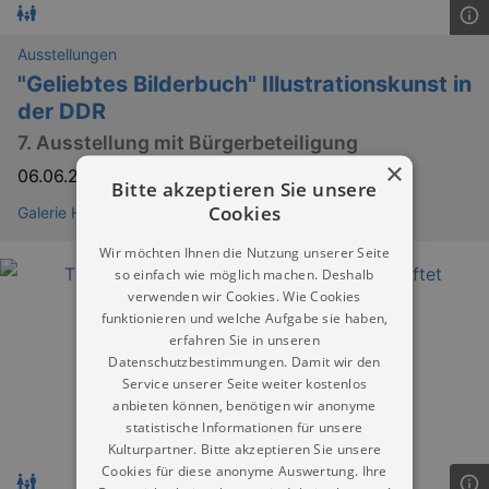
Ausstellungen
"Geliebtes Bilderbuch" Illustrationskunst in
der DDR
7. Ausstellung mit Bürgerbeteiligung
×
06.06.2026
–
08.08.2026
Bitte akzeptieren Sie unsere
Cookies
Galerie Himmlisch Meißen
Wir möchten Ihnen die Nutzung unserer Seite
so einfach wie möglich machen. Deshalb
verwenden wir Cookies. Wie Cookies
funktionieren und welche Aufgabe sie haben,
erfahren Sie in unseren
Datenschutzbestimmungen. Damit wir den
Service unserer Seite weiter kostenlos
anbieten können, benötigen wir anonyme
statistische Informationen für unsere
Kulturpartner. Bitte akzeptieren Sie unsere
Cookies für diese anonyme Auswertung. Ihre