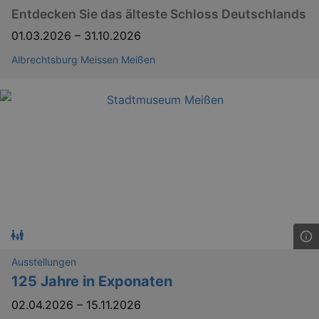
Entdecken Sie das älteste Schloss Deutschlands
01.03.2026
–
31.10.2026
Albrechtsburg Meissen Meißen
bm_sz
4 h
The Rocket Science
Group LLC
.eventim.de
axd
www.eventim.de
mo
axd
.theadex.com
mo
IDE
1 
Google LLC
.doubleclick.net
Ausstellungen
125 Jahre in Exponaten
02.04.2026
–
15.11.2026
_abck
1 
Akamai Technologies