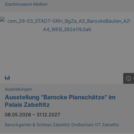
.eventim.de
Stadtmuseum Meißen
tis
www.eventim.de
mo
tis
.theadex.com
mo
RXSESSID
.kulturkalender-
dresden.reservix.de
min
OptanonConsent
1 
OneTrust LLC
.reservix.de
Ausstellungen
Ausstellung "Barocke Planschätze" im
Palais Zabeltitz
08.05.2026
–
31.12.2027
Barockgarten & Schloss Zabeltitz Großenhain OT Zabeltitz