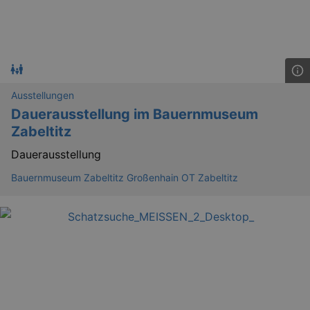
.kulturkalender-
dresden.reservix.de
Ausstellungen
Dauerausstellung im Bauernmuseum
Zabeltitz
Dauerausstellung
Bauernmuseum Zabeltitz Großenhain OT Zabeltitz
_gat_UA-12823294-20
.kulturkalender-
dresden.reservix.de
mi