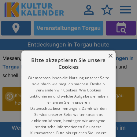
Veranstaltungen Torgau
Entdeckungen in Torgau heute
×
Messen, Märkte, Workshops in Torgau.
Entdeckungen in
Bitte akzeptieren Sie unsere
Cookies
Torgau heute und die nächsten Monate
. Einfach und
schnell. Jetzt hier informieren.
Wir möchten Ihnen die Nutzung unserer Seite
so einfach wie möglich machen. Deshalb
verwenden wir Cookies. Wie Cookies
Keine Veranstaltungen Entdeckungen in Torgau
funktionieren und welche Aufgabe sie haben,
erfahren Sie in unseren
heute
Datenschutzbestimmungen. Damit wir den
Service unserer Seite weiter kostenlos
anbieten können, benötigen wir anonyme
statistische Informationen für unsere
Weitere Veranstaltungen Entdeckungen im
Kulturpartner. Bitte akzeptieren Sie unsere
Umkreis von Torgau heute