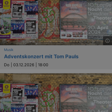
Lä
Name
Provider / Domain
kulturkalender_dresden_session
www.kulturkalender-
2 h
Musik
dresden.de
Adventskonzert mit Tom Pauls
_ga
2 
Google LLC
.kulturkalender-
Do |
03.12.2026 | 18:00
dresden.de