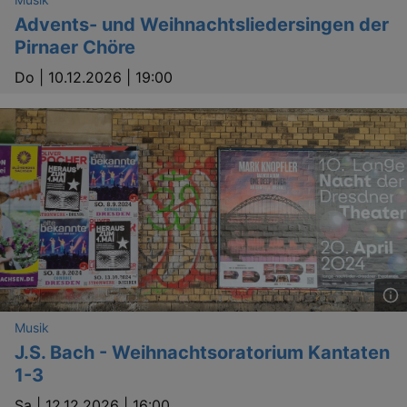
Advents- und Weihnachtsliedersingen der
Pirnaer Chöre
Do |
10.12.2026 | 19:00
_gat
Google LLC
mi
.kulturkalender-
dresden.de
Musik
J.S. Bach - Weihnachtsoratorium Kantaten
1-3
bm_sz
4 h
The Rocket Science
Sa |
12.12.2026 | 16:00