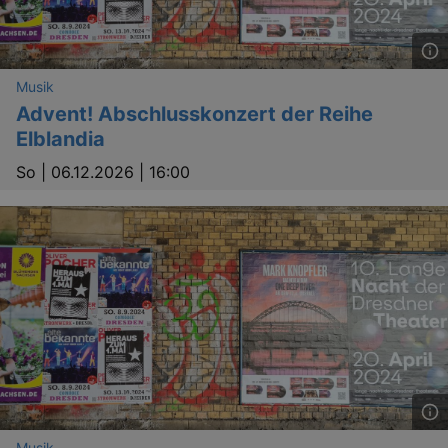
Musik
Advent! Abschlusskonzert der Reihe
Elblandia
So |
06.12.2026 | 16:00
_gid
1 
Google LLC
.kulturkalender-
dresden.de
Musik