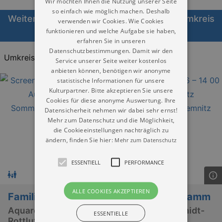
Wir möchten Ihnen die Nutzung unserer Seite
so einfach wie möglich machen. Deshalb
Weitere Veranstaltungen Führungen im Umkreis
verwenden wir Cookies. Wie Cookies
funktionieren und welche Aufgabe sie haben,
von Zwickau heute
erfahren Sie in unseren
Datenschutzbestimmungen. Damit wir den
Umkreis:
20KM
30KM
40KM
Service unserer Seite weiter kostenlos
anbieten können, benötigen wir anonyme
statistische Informationen für unsere
Kulturpartner. Bitte akzeptieren Sie unsere
Cookies für diese anonyme Auswertung. Ihre
Datensicherheit nehmen wir dabei sehr ernst!
Mehr zum Datenschutz und die Möglichkeit,
die Cookieeinstellungen nachträglich zu
ändern, finden Sie hier:
Mehr zum Datenschutz
ESSENTIELL
PERFORMANCE
ALLE COOKIES AKZEPTIEREN
Familienführung: Sommerferienprogramm
Aquarell und Naturell – der frühe Karl Schmidt-
ESSENTIELLE
Rottluff