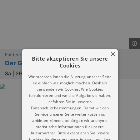
×
Entdeckungen
Bitte akzeptieren Sie unsere
Der Graf von Monte Christo
Cookies
Sa |
29.08.2026 | 19:00
Wir möchten Ihnen die Nutzung unserer Seite
so einfach wie möglich machen. Deshalb
verwenden wir Cookies. Wie Cookies
funktionieren und welche Aufgabe sie haben,
erfahren Sie in unseren
Datenschutzbestimmungen. Damit wir den
Service unserer Seite weiter kostenlos
anbieten können, benötigen wir anonyme
statistische Informationen für unsere
Kulturpartner. Bitte akzeptieren Sie unsere
Cookies für diese anonyme Auswertung. Ihre