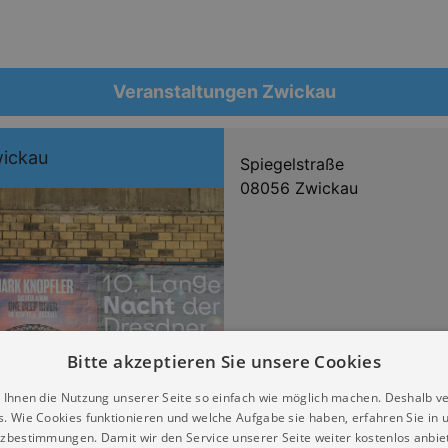
Veranstaltungen Zwickau
wickau
Spiegelstraße
08056 Zwickau
Bitte akzeptieren Sie unsere Cookies
 Ihnen die Nutzung unserer Seite so einfach wie möglich machen. Deshalb v
s. Wie Cookies funktionieren und welche Aufgabe sie haben, erfahren Sie in 
zbestimmungen. Damit wir den Service unserer Seite weiter kostenlos anbie