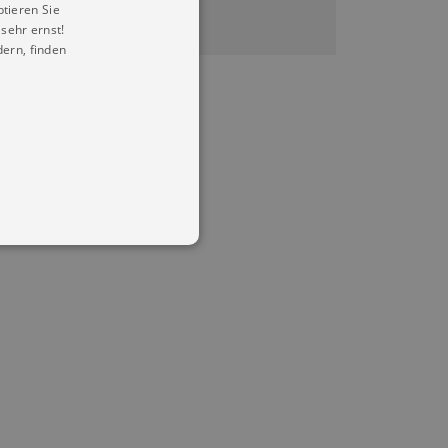
ptieren Sie
sehr ernst!
ern, finden
in Ihren account. Ohne diese
mber visitor cookie consent
 banner to work properly.