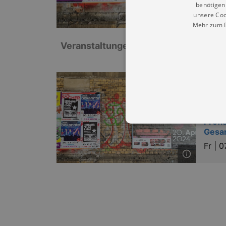
benötigen 
unsere Coo
Mehr zum D
Veranstaltungen: „Lutherkirche zu Z
Musik
Absch
Somm
Profi
Gesa
Fr |
0
Essentielle Cookies werden für 
Cookies funktioniert unsere Webs
Name
Provid
CookieScriptConsent
Cookie
.kultu
dresde