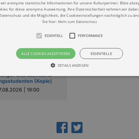
wir anonyme statistische Informationen für unsere Kulturpartner. Bitte akze
kies für diese anonyme Auswertung. Ihre Datensicherheit nehmen wir dabei 
atenschutz und die Möglichkeit, die Cookieeinstellungen nachträglich zu änd
Sie hier:
Mehr zum Datenschutz
wickau“
ESSENTIELL
PERFORMANCE
ALLE COOKIES AKZEPTIEREN
ESSENTIELLE
lusskonzert des
DETAILS ANZEIGEN
ermeisterkurses für
sänger und talentierte
ngsstudenten (Kopie)
7.08.2026 | 19:00
Essentiell
Performance
die grundlegenden Funktionen unserer Webseite gebraucht. Zum Beispiel für das Login 
eite nicht.
Läuft
er / Domain
Beschreibung
ab
29
This cookie is used by Cookie-Script.com service to reme
Script
days 7
preferences. It is necessary for Cookie-Script.com cookie
rkalender-
hours
n.de