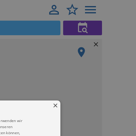
×
erwenden wir
unseren
ten können,