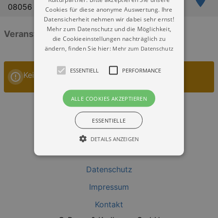
08056 Zwickau
Cookies für diese anonyme Auswertung. Ihre
Datensicherheit nehmen wir dabei sehr ernst!
Mehr zum Datenschutz und die Möglichkeit,
Veranstaltungen: „Rathaus Zwickau“
die Cookieeinstellungen nachträglich zu
ändern, finden Sie hier:
Mehr zum Datenschutz
ESSENTIELL
PERFORMANCE
Keine Veranstaltungen
ALLE COOKIES AKZEPTIEREN
ESSENTIELLE
DETAILS ANZEIGEN
Datenschutz
Essentiell
Performance
Impressum
Essentielle Cookies werden für die
grundlegenden Funktionen unserer Webseite
Kontakt
gebraucht. Zum Beispiel für das Login in Ihren
account. Ohne diese Cookies funktioniert