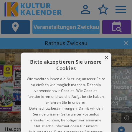
Veranstaltungen Zwickau
Rathaus Zwickau
×
Bitte akzeptieren Sie unsere
Cookies
Wir möchten Ihnen die Nutzung unserer Seite
so einfach wie möglich machen. Deshalb
verwenden wir Cookies. Wie Cookies
funktionieren und welche Aufgabe sie haben,
erfahren Sie in unseren
Datenschutzbestimmungen. Damit wir den
Service unserer Seite weiter kostenlos
anbieten können, benötigen wir anonyme
statistische Informationen für unsere
Hauptmarkt 1
Kulturpartner. Bitte akzeptieren Sie unsere