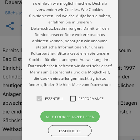
Dauerausstellung
so einfach wie möglich machen. Deshalb
verwenden wir Cookies. Wie Cookies
Sächsisches Bademuseum Bad Elster
funktionieren und welche Aufgabe sie haben,
erfahren Sie in unseren
Datenschutzbestimmungen. Damit wir den
Service unserer Seite weiter kostenlos
anbieten können, benötigen wir anonyme
statistische Informationen für unsere
Bereits 1880 wurde im »Alten Bad« das »Bademuseum
Kulturpartner. Bitte akzeptieren Sie unsere
Bad Elster« gegründet, womit es zu den ersten
Cookies für diese anonyme Auswertung. Ihre
Datensicherheit nehmen wir dabei sehr ernst!
Einrichtungen seiner Art in Westsachsen zählt. Seit 1997
Mehr zum Datenschutz und die Möglichkeit,
befindet es sich in der ehemaligen »Salzquelle« in der
die Cookieeinstellungen nachträglich zu
ändern, finden Sie hier:
Mehr zum Datenschutz
heutigen KunstWandelhalle. Als Museum der Königlichen
Anlagen Bad Elster zeigt hier heute eine
ESSENTIELL
PERFORMANCE
abwechslungsreiche Erlebnisausstellung auf zwei Etagen
die eindrucksvolle Entwicklung des traditionsreichsten
ALLE COOKIES AKZEPTIEREN
Sächsischen Staatsbades »Vom Weberdorf zum
Weltbad« in
zwei Themenwelten
.
ESSENTIELLE