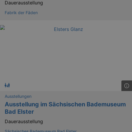
Dauerausstellung
kulturkalender_dresden_session
www.kulturkalender-
2 h
dresden.de
Fabrik der Fäden
_ga
2 
Google LLC
.kulturkalender-
dresden.de
Ausstellungen
Ausstellung im Sächsischen Bademuseum
Bad Elster
Dauerausstellung
Sächsisches Bademuseum Bad Elster