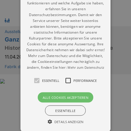
funktionieren und welche Aufgabe sie haben,
erfahren Sie in unseren
Datenschutzbestimmungen. Damit wir den
Service unserer Seite weiter kostenlos
anbieten können, benötigen wir anonyme
Ausstellungen
statistische Informationen für unsere
Kulturpartner. Bitte akzeptieren Sie unsere
Ganz in Weiß?
Cookies für diese anonyme Auswertung. Ihre
Historische Brautmode aus Plauener Spitze
Datensicherheit nehmen wir dabei sehr ernst!
Mehr zum Datenschutz und die Möglichkeit,
11.04.2026
–
30.08.2026
die Cookieeinstellungen nachträglich zu
Fabrik der Fäden
ändern, finden Sie hier:
Mehr zum Datenschutz
ESSENTIELL
PERFORMANCE
ALLE COOKIES AKZEPTIEREN
ESSENTIELLE
DETAILS ANZEIGEN