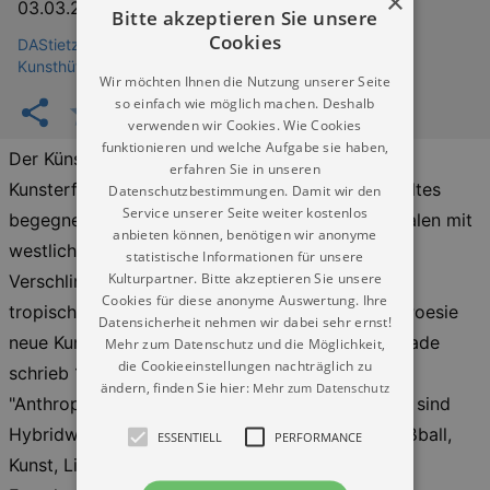
×
03.03.2026
–
26.04.2026
Bitte akzeptieren Sie unsere
Cookies
DAStietz - Neue Sächsische Galerie - Neue Chemnitzer
Kunsthütte e.V.
Wir möchten Ihnen die Nutzung unserer Seite
so einfach wie möglich machen. Deshalb
verwenden wir Cookies. Wie Cookies
funktionieren und welche Aufgabe sie haben,
Der Künstler im Sog einer nichtwestlichen
erfahren Sie in unseren
Kunsterfahrung. Während eines Brasilienaufenthaltes
Datenschutzbestimmungen. Damit wir den
Service unserer Seite weiter kostenlos
begegnet er dem oft erprobten Umgang der lokalen mit
anbieten können, benötigen wir anonyme
westlicher Dominanzkultur: Das rücksichtslose
statistische Informationen für unsere
Kulturpartner. Bitte akzeptieren Sie unsere
Verschlingen der europäischen Formen, um mit
Cookies für diese anonyme Auswertung. Ihre
tropischem Wuchern, mit Wildheit, Naivität und Poesie
Datensicherheit nehmen wir dabei sehr ernst!
neue Kunst entstehen zu lassen. Oswald de Andrade
Mehr zum Datenschutz und die Möglichkeit,
die Cookieeinstellungen nachträglich zu
schrieb 1928 dazu das impulsgebende
ändern, finden Sie hier:
Mehr zum Datenschutz
"Anthropophagische Manifest". Broḱofs Collagen sind
Hybridwesen aus Mainstreammaterial (Mode, Fußball,
ESSENTIELL
PERFORMANCE
Kunst, Lifestyle) und seiner antropophagischen