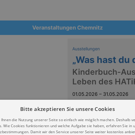
Veranstaltungen Chemnitz
Ausstellungen
„Was hast du 
Kinderbuch-Aus
Leben des HATi
01.05.2026
–
31.05.2026
Deutsches SPIELEmuseum Che
Bitte akzeptieren Sie unsere Cookies
 Ihnen die Nutzung unserer Seite so einfach wie möglich machen. Deshalb v
s. Wie Cookies funktionieren und welche Aufgabe sie haben, erfahren Sie in 
zbestimmungen. Damit wir den Service unserer Seite weiter kostenlos anbie