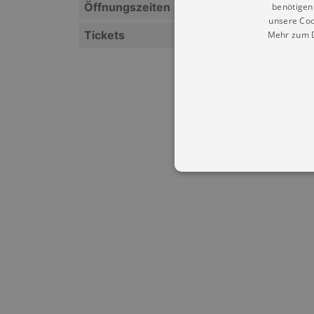
Öffnungszeiten
benötigen 
unsere Coo
Tickets
Mehr zum D
Essentielle Cookies werden für 
Cookies funktioniert unsere Webs
Name
Provid
CookieScriptConsent
Cookie
.kultu
dresde