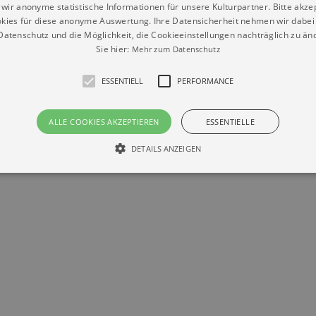
wir anonyme statistische Informationen für unsere Kulturpartner. Bitte akze
kies für diese anonyme Auswertung. Ihre Datensicherheit nehmen wir dabei 
atenschutz und die Möglichkeit, die Cookieeinstellungen nachträglich zu änd
Sie hier:
Mehr zum Datenschutz
ESSENTIELL
PERFORMANCE
ALLE COOKIES AKZEPTIEREN
ESSENTIELLE
Datenschutz
Impressum
Kontakt
DETAILS ANZEIGEN
© Braun & Krellmann GmbH
Essentiell
Performance
die grundlegenden Funktionen unserer Webseite gebraucht. Zum Beispiel für das Login 
eite nicht.
Läuft
er / Domain
Beschreibung
ab
29
This cookie is used by Cookie-Script.com service to reme
Script
days 7
preferences. It is necessary for Cookie-Script.com cookie
rkalender-
hours
n.de