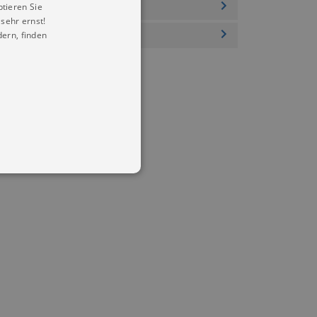
ptieren Sie
sehr ernst!
ern, finden
in Ihren account. Ohne diese
mber visitor cookie consent
 banner to work properly.