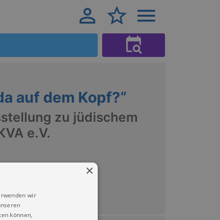
da auf dem Kopf?“
stellung zu jüdischem
KVA e.V.
×
mnitz
erwenden wir
unseren
ten können,