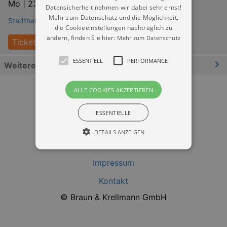
Mo |
23.11.2026 | 20:00
Datensicherheit nehmen wir dabei sehr ernst!
Mehr zum Datenschutz und die Möglichkeit,
Stadthalle Chemnitz
die Cookieeinstellungen nachträglich zu
ändern, finden Sie hier:
Mehr zum Datenschutz
Tickets
ESSENTIELL
PERFORMANCE
Weitere Informationen
ALLE COOKIES AKZEPTIEREN
ESSENTIELLE
DETAILS ANZEIGEN
Datenschutz
Impressum
Essentiell
Performance
Kontakt
Essentielle Cookies werden für die
© Braun & Krellmann GmbH
grundlegenden Funktionen unserer Webseite
gebraucht. Zum Beispiel für das Login in Ihren
account. Ohne diese Cookies funktioniert
unsere Webseite nicht.