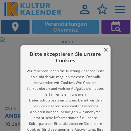
Veranstaltungen
Chemnitz
×
Bitte akzeptieren Sie unsere
Cookies
Wir möchten Ihnen die Nutzung unserer Seite
so einfach wie möglich machen. Deshalb
verwenden wir Cookies. Wie Cookies
funktionieren und welche Aufgabe sie haben,
erfahren Sie in unseren
Datenschutzbestimmungen. Damit wir den
Service unserer Seite weiter kostenlos
Musik
anbieten können, benötigen wir anonyme
ANDREAS GABALIER - Zusatzshow
statistische Informationen für unsere
Kulturpartner. Bitte akzeptieren Sie unsere
10 Jahre Volks-Rock’n‘ Roller Unplugged
Cookies für diese anonyme Auswertung. Ihre