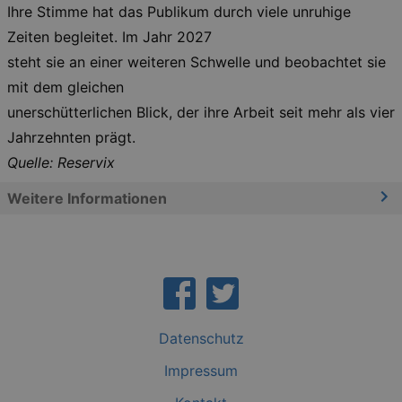
It is 
Ihre Stimme hat das Publikum durch viele unruhige
for Co
Script
Zeiten begleitet. Im Jahr 2027
cooki
banne
steht sie an einer weiteren Schwelle und beobachtet sie
work
proper
mit dem gleichen
XSRF-TOKEN
www.kulturkalender-
2
This c
unerschütterlichen Blick, der ihre Arbeit seit mehr als vier
dresden.de
hours
writte
help w
Jahrzehnten prägt.
securi
preve
Quelle: Reservix
Cross-
Reque
Forge
Weitere Informationen
attack
XSRF-TOKEN
staging.kulturkalender-
2
This c
dresden.de
hours
writte
help w
securi
preve
Cross-
Reque
Forge
attack
Datenschutz
Impressum