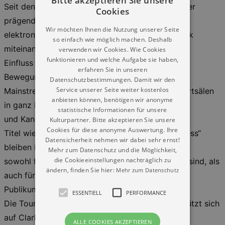
Seit den frühen achtziger Jahren ist Clark eine der
Cookies
prägenden Figuren, die
Wir möchten Ihnen die Nutzung unserer Seite
elektronische Musik, Spoken Word und Post-Punk
so einfach wie möglich machen. Deshalb
miteinander verbindet. Ihr
verwenden wir Cookies. Wie Cookies
funktionieren und welche Aufgabe sie haben,
Einfluss zieht sich sowohl durch Underground-
erfahren Sie in unseren
Bewegungen als auch durch die
Datenschutzbestimmungen. Damit wir den
Service unserer Seite weiter kostenlos
Mainstream-Kultur. Ihre Stimme erklang in Konzertsälen
anbieten können, benötigen wir anonyme
in ganz Europa, den USA
statistische Informationen für unsere
und Kanada.
Kulturpartner. Bitte akzeptieren Sie unsere
Cookies für diese anonyme Auswertung. Ihre
Titel wie „Sleeper in Metropolis“ und „Our Darkness“
Datensicherheit nehmen wir dabei sehr ernst!
bleiben Meilensteine
Mehr zum Datenschutz und die Möglichkeit,
die Cookieeinstellungen nachträglich zu
sowohl für Zuhörer, die mit ihnen aufgewachsen sind, als
ändern, finden Sie hier:
Mehr zum Datenschutz
auch für ein jüngeres
Publikum, das sie neu entdeckt.
ESSENTIELL
PERFORMANCE
Die Tournee 2027 ist keine Retrospektive. Sie stützt sich
auf Clarks Geschichte,
ALLE COOKIES AKZEPTIEREN