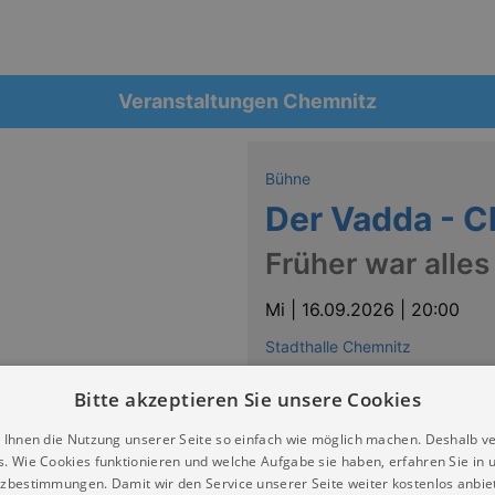
Veranstaltungen Chemnitz
Bühne
Der Vadda - C
Früher war alles
Mi |
16.09.2026 | 20:00
Stadthalle Chemnitz
Tickets
Bitte akzeptieren Sie unsere Cookies
 Ihnen die Nutzung unserer Seite so einfach wie möglich machen. Deshalb v
s. Wie Cookies funktionieren und welche Aufgabe sie haben, erfahren Sie in 
zbestimmungen. Damit wir den Service unserer Seite weiter kostenlos anbie