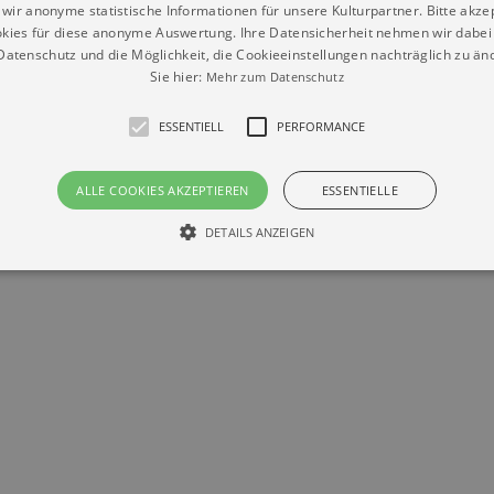
wir anonyme statistische Informationen für unsere Kulturpartner. Bitte akze
kies für diese anonyme Auswertung. Ihre Datensicherheit nehmen wir dabei 
atenschutz und die Möglichkeit, die Cookieeinstellungen nachträglich zu änd
Sie hier:
Mehr zum Datenschutz
ESSENTIELL
PERFORMANCE
Datenschutz
Impressum
Kontakt
© Braun & Krellmann GmbH
ALLE COOKIES AKZEPTIEREN
ESSENTIELLE
DETAILS ANZEIGEN
Essentiell
Performance
die grundlegenden Funktionen unserer Webseite gebraucht. Zum Beispiel für das Login 
eite nicht.
Läuft
er / Domain
Beschreibung
ab
29
This cookie is used by Cookie-Script.com service to reme
Script
days 7
preferences. It is necessary for Cookie-Script.com cookie
rkalender-
hours
n.de