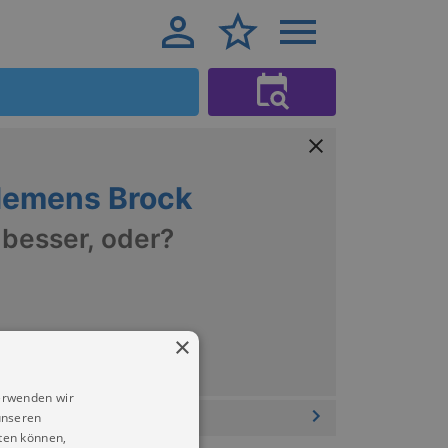
lemens Brock
 besser, oder?
×
erwenden wir
unseren
ten können,