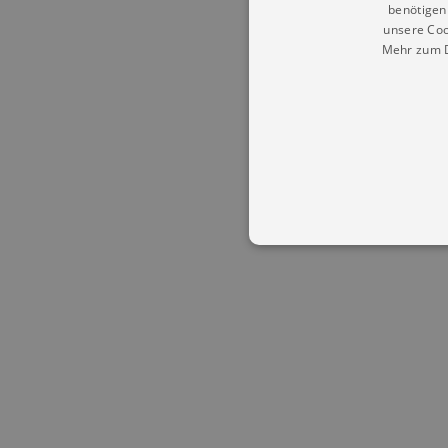
benötigen 
unsere Coo
Mehr zum D
Essentielle Cookies werden für 
Cookies funktioniert unsere Webs
Name
Provid
CookieScriptConsent
Cookie
.kultu
dresde