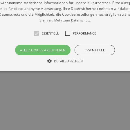
wir anonyme statistische Informationen für unsere Kulturpartner. Bitte akze
kies für diese anonyme Auswertung. Ihre Datensicherheit nehmen wir dabei 
atenschutz und die Möglichkeit, die Cookieeinstellungen nachträglich zu änd
Sie hier:
Mehr zum Datenschutz
ESSENTIELL
PERFORMANCE
Datenschutz
Impressum
Kontakt
© Braun & Krellmann GmbH
ALLE COOKIES AKZEPTIEREN
ESSENTIELLE
DETAILS ANZEIGEN
Essentiell
Performance
die grundlegenden Funktionen unserer Webseite gebraucht. Zum Beispiel für das Login 
eite nicht.
Läuft
er / Domain
Beschreibung
ab
29
This cookie is used by Cookie-Script.com service to reme
Script
days 7
preferences. It is necessary for Cookie-Script.com cookie
rkalender-
hours
n.de