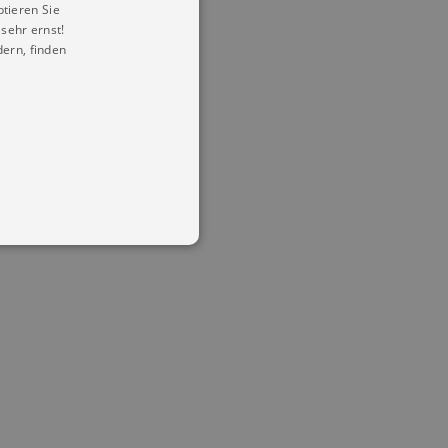
ptieren Sie
sehr ernst!
ern, finden
in Ihren account. Ohne diese
mber visitor cookie consent
 banner to work properly.