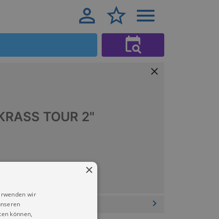
KRASS TOUR 2"
×
erwenden wir
unseren
ten können,