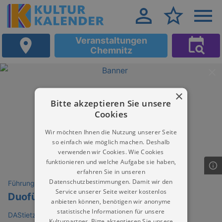
Veranstaltungen
Chemnitz
×
Bitte akzeptieren Sie unsere
Cookies
Wir möchten Ihnen die Nutzung unserer Seite
so einfach wie möglich machen. Deshalb
verwenden wir Cookies. Wie Cookies
funktionieren und welche Aufgabe sie haben,
erfahren Sie in unseren
Datenschutzbestimmungen. Damit wir den
Führungen
Service unserer Seite weiter kostenlos
Duoführung Künstler + Kurator
anbieten können, benötigen wir anonyme
statistische Informationen für unsere
DAStietz - Neue Sächsische Galerie - Neue Chemnitzer
Kulturpartner. Bitte akzeptieren Sie unsere