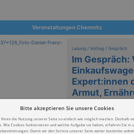
Veranstaltungen Chemnitz
Lesung / Vortrag / Gespräch
Im Gespräch:
Einkaufswagen
Expert:innen 
Armut, Ernäh
gesellschaftl
Bitte akzeptieren Sie unsere Cookies
Museum Gunzenhauser Chemni
 Ihnen die Nutzung unserer Seite so einfach wie möglich machen. Deshalb v
s. Wie Cookies funktionieren und welche Aufgabe sie haben, erfahren Sie in 
Keine Termine
zbestimmungen. Damit wir den Service unserer Seite weiter kostenlos anbie