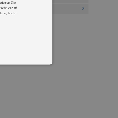
ptieren Sie
sehr ernst!
ern, finden
in Ihren account. Ohne diese
mber visitor cookie consent
 banner to work properly.