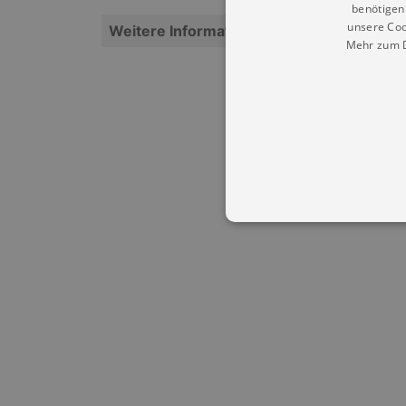
benötigen 
unsere Coo
Weitere Informationen
Mehr zum D
Essentielle Cookies werden für 
Cookies funktioniert unsere Webs
Name
Provid
CookieScriptConsent
Cookie
.kultu
dresde