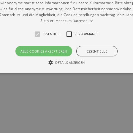
wir anonyme statistische Informationen für unsere Kulturpartner. Bitte akze
kies für diese anonyme Auswertung. Ihre Datensicherheit nehmen wir dabei 
atenschutz und die Möglichkeit, die Cookieeinstellungen nachträglich zu änd
Sie hier:
Mehr zum Datenschutz
ESSENTIELL
PERFORMANCE
ALLE COOKIES AKZEPTIEREN
ESSENTIELLE
Datenschutz
Impressum
Kontakt
DETAILS ANZEIGEN
© Braun & Krellmann GmbH
Essentiell
Performance
die grundlegenden Funktionen unserer Webseite gebraucht. Zum Beispiel für das Login 
eite nicht.
Läuft
er / Domain
Beschreibung
ab
29
This cookie is used by Cookie-Script.com service to reme
Script
days 7
preferences. It is necessary for Cookie-Script.com cookie
rkalender-
hours
n.de