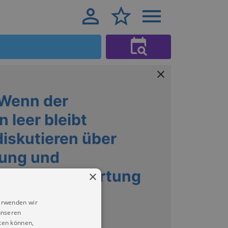
 Wenn der
 leer bleibt
diskutieren über
rung und
iche Verantwortung
×
tz
erwenden wir
unseren
ten können,