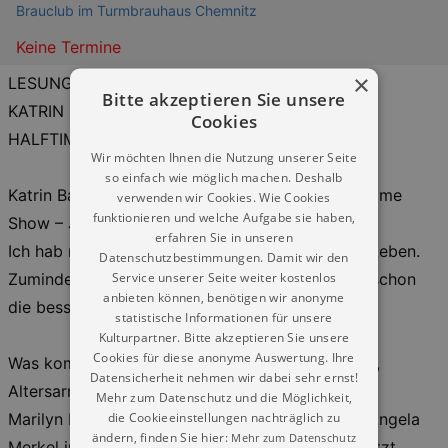
Brauclub im Turmbrauhaus Chemnitz
Keine Termine
×
LESUNG
Bitte akzeptieren Sie unsere
KATRIN BAUERFEIND
Cookies
HALFTIME SHOW – JETZT ODER NIE
Wir möchten Ihnen die Nutzung unserer Seite
so einfach wie möglich machen. Deshalb
Katrin Bauerfeind auf Deutschlandtour mit „Halftime
verwenden wir Cookies. Wie Cookies
funktionieren und welche Aufgabe sie haben,
Show – Jetzt oder nie“
erfahren Sie in unseren
Ich hab nachgerechnet: Die Hälfte ist rum. Vom Leben.
Datenschutzbestimmungen. Damit wir den
Service unserer Seite weiter kostenlos
Zumindest statistisch. War das jetzt womöglich schon
anbieten können, benötigen wir anonyme
die bessere Hälfte?
statistische Informationen für unsere
Kulturpartner. Bitte akzeptieren Sie unsere
Cookies für diese anonyme Auswertung. Ihre
Was kommt denn jetzt noch, außer Wechseljahre,
Datensicherheit nehmen wir dabei sehr ernst!
Altersarmut und Botox-Abos?
Mehr zum Datenschutz und die Möglichkeit,
die Cookieeinstellungen nachträglich zu
Marilyn Monroe war in meinem Alter schon tot, Angela
ändern, finden Sie hier:
Mehr zum Datenschutz
Merkel immerhin Umweltministerin und ich bin jetzt