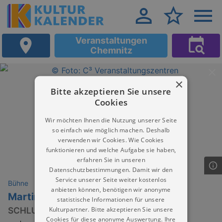
Veranstaltungen
Chemnitz
×
Bitte akzeptieren Sie unsere
Cookies
Wir möchten Ihnen die Nutzung unserer Seite
so einfach wie möglich machen. Deshalb
verwenden wir Cookies. Wie Cookies
funktionieren und welche Aufgabe sie haben,
erfahren Sie in unseren
Datenschutzbestimmungen. Damit wir den
Service unserer Seite weiter kostenlos
Bühne
anbieten können, benötigen wir anonyme
Martin Rütter
statistische Informationen für unsere
Kulturpartner. Bitte akzeptieren Sie unsere
SCHLUSS! AUS!
Cookies für diese anonyme Auswertung. Ihre