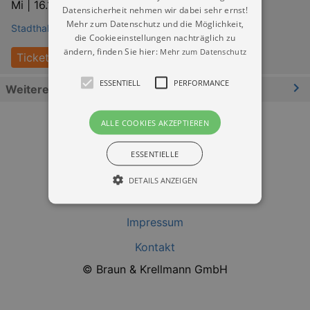
Mi |
16.12.2026 | 20:00
Datensicherheit nehmen wir dabei sehr ernst!
Mehr zum Datenschutz und die Möglichkeit,
Stadthalle Chemnitz
die Cookieeinstellungen nachträglich zu
ändern, finden Sie hier:
Mehr zum Datenschutz
Tickets
ESSENTIELL
PERFORMANCE
Weitere Informationen
ALLE COOKIES AKZEPTIEREN
ESSENTIELLE
DETAILS ANZEIGEN
Datenschutz
Impressum
Essentiell
Performance
Kontakt
Essentielle Cookies werden für die
© Braun & Krellmann GmbH
grundlegenden Funktionen unserer Webseite
gebraucht. Zum Beispiel für das Login in Ihren
account. Ohne diese Cookies funktioniert
unsere Webseite nicht.