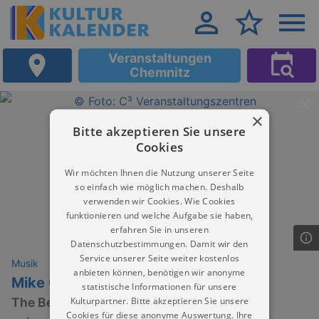
Veranstaltungen
Chemnitz
×
Bitte akzeptieren Sie unsere
Cookies
Wir möchten Ihnen die Nutzung unserer Seite
so einfach wie möglich machen. Deshalb
verwenden wir Cookies. Wie Cookies
funktionieren und welche Aufgabe sie haben,
erfahren Sie in unseren
Datenschutzbestimmungen. Damit wir den
Service unserer Seite weiter kostenlos
Musik
anbieten können, benötigen wir anonyme
Mike Oldfield's Tubular Bells
statistische Informationen für unsere
Kulturpartner. Bitte akzeptieren Sie unsere
The Best of Tubular Bells I, II & III
Cookies für diese anonyme Auswertung. Ihre