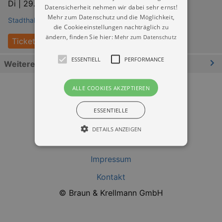
Di |
29.09.2026 | 20:00
Datensicherheit nehmen wir dabei sehr ernst!
Mehr zum Datenschutz und die Möglichkeit,
Stadthalle Chemnitz
die Cookieeinstellungen nachträglich zu
ändern, finden Sie hier:
Mehr zum Datenschutz
Tickets
ESSENTIELL
PERFORMANCE
Weitere Informationen
ALLE COOKIES AKZEPTIEREN
ESSENTIELLE
DETAILS ANZEIGEN
Datenschutz
Impressum
Essentiell
Performance
Kontakt
Essentielle Cookies werden für die
© Braun & Krellmann GmbH
grundlegenden Funktionen unserer Webseite
gebraucht. Zum Beispiel für das Login in Ihren
account. Ohne diese Cookies funktioniert
unsere Webseite nicht.