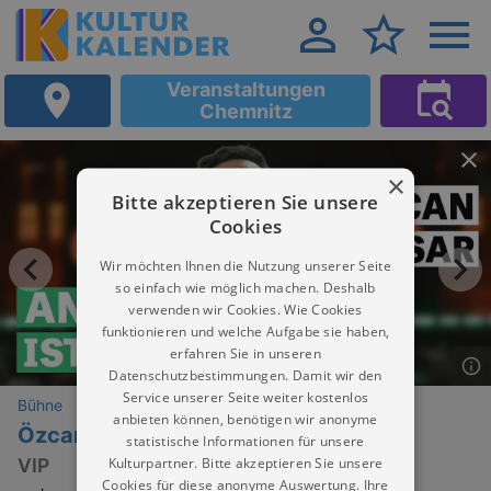
Veranstaltungen
Chemnitz
×
Bitte akzeptieren Sie unsere
Cookies
Wir möchten Ihnen die Nutzung unserer Seite
so einfach wie möglich machen. Deshalb
verwenden wir Cookies. Wie Cookies
funktionieren und welche Aufgabe sie haben,
erfahren Sie in unseren
Datenschutzbestimmungen. Damit wir den
Service unserer Seite weiter kostenlos
Bühne
anbieten können, benötigen wir anonyme
Özcan Cosar
statistische Informationen für unsere
Kulturpartner. Bitte akzeptieren Sie unsere
VIP
Cookies für diese anonyme Auswertung. Ihre