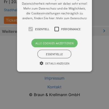
Fr |
20.11.2026 | 20:00
Datensicherheit nehmen wir dabei sehr ernst!
Mehr zum Datenschutz und die Möglichkeit,
Stadthalle Chemnitz
die Cookieeinstellungen nachträglich zu
ändern, finden Sie hier:
Mehr zum Datenschutz
Tickets
ESSENTIELL
PERFORMANCE
Weitere Informationen
ALLE COOKIES AKZEPTIEREN
ESSENTIELLE
DETAILS ANZEIGEN
Datenschutz
Impressum
Essentiell
Performance
Kontakt
Essentielle Cookies werden für die
© Braun & Krellmann GmbH
grundlegenden Funktionen unserer Webseite
gebraucht. Zum Beispiel für das Login in Ihren
account. Ohne diese Cookies funktioniert
unsere Webseite nicht.