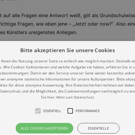
 auf alle Fragen eine Antwort weiß, gilt als Grundschulwi
ichtige Fragen, wie eben jene – „Jetzt oder now?“. Also eine
des Künstlers ureigenstes Anliegen.
n Programmtitel mit internationalem Sound. Daran erkennen 
Bitte akzeptieren Sie unsere Cookies
angekommen auf der Spitze des Eisbergs der Globalisierung,
 Ihnen die Nutzung unserer Seite so einfach wie möglich machen. Deshalb v
ekünstler treu, denn er gibt auch Konzerte in Deutschland, 
s. Wie Cookies funktionieren und welche Aufgabe sie haben, erfahren Sie in 
zbestimmungen. Damit wir den Service unserer Seite weiter kostenlos anbie
en gelingt, trotz des gigantischen Erfolgs bodenständig zu
wir anonyme statistische Informationen für unsere Kulturpartner. Bitte akze
, wie er gegenüber einem großen Nachrichtenmagazin unläng
kies für diese anonyme Auswertung. Ihre Datensicherheit nehmen wir dabei 
alb bleibt er ganz der Alte. Er geht konsequent seinen Weg,
atenschutz und die Möglichkeit, die Cookieeinstellungen nachträglich zu änd
Sie hier:
Mehr zum Datenschutz
lbe Linien hingegen überspringt er. Dadurch ist er in der La
ESSENTIELL
PERFORMANCE
 nicht. Ihn während seiner Show dabei beobachten zu dürfen
ALLE COOKIES AKZEPTIEREN
ESSENTIELLE
wird währenddessen noch gezündet.