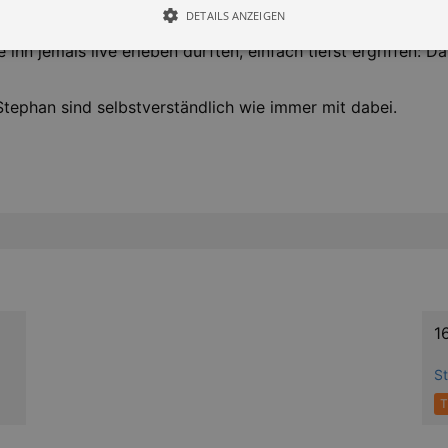
DETAILS ANZEIGEN
 ihn jemals live erleben durften, einfach tiefst ergriffen: Da
Essentiell
Performance
tephan sind selbstverständlich wie immer mit dabei.
die grundlegenden Funktionen unserer Webseite gebraucht. Zum Beispiel für das Login 
eite nicht.
Läuft
er / Domain
Beschreibung
ab
29
This cookie is used by Cookie-Script.com service to reme
Script
days 7
preferences. It is necessary for Cookie-Script.com cookie
rkalender-
hours
n.de
lturkalender-
2
This cookie is written to help with site security in preve
n.de
hours
attacks.
g.kulturkalender-
2
This cookie is written to help with site security in preve
1
n.de
hours
attacks.
S
T
Läuft
Provider / Domain
Beschreibung
ab