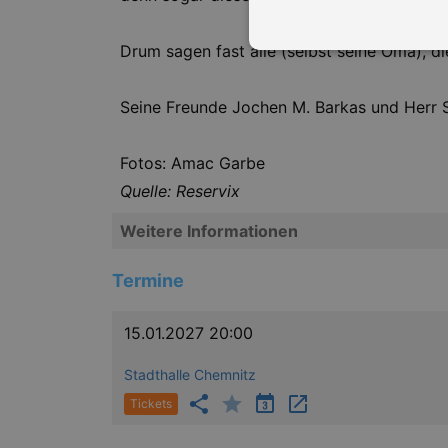
Drum sagen fast alle (selbst seine Oma), die
Seine Freunde Jochen M. Barkas und Herr S
Essentielle Cookies werden für 
Cookies funktioniert unsere Webs
Fotos: Amac Garbe
Name
Provid
Quelle: Reservix
CookieScriptConsent
Cookie
Weitere Informationen
.kultu
dresde
Termine
XSRF-TOKEN
www.ku
dresde
XSRF-TOKEN
stagin
15.01.2027 20:00
dresde
Stadthalle Chemnitz
Tickets
Name