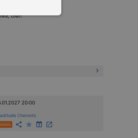
nke, Olaf!
in Ihren account. Ohne diese
mber visitor cookie consent
 banner to work properly.
nting Cross-Site Request Forgery
nting Cross-Site Request Forgery
6.01.2027 20:00
tadthalle Chemnitz
ickets