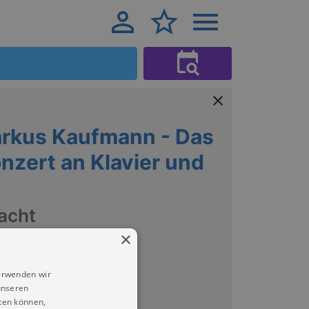
arkus Kaufmann - Das
zert an Klavier und
acht
×
erwenden wir
unseren
ten können,