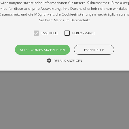
wir anonyme statistische Informationen für unsere Kulturpartner. Bitte akze
kies für diese anonyme Auswertung. Ihre Datensicherheit nehmen wir dabei 
atenschutz und die Möglichkeit, die Cookieeinstellungen nachträglich zu änd
Sie hier:
Mehr zum Datenschutz
ESSENTIELL
PERFORMANCE
ALLE COOKIES AKZEPTIEREN
ESSENTIELLE
Datenschutz
Impressum
Kontakt
DETAILS ANZEIGEN
© Braun & Krellmann GmbH
Essentiell
Performance
die grundlegenden Funktionen unserer Webseite gebraucht. Zum Beispiel für das Login 
eite nicht.
Läuft
er / Domain
Beschreibung
ab
29
This cookie is used by Cookie-Script.com service to reme
Script
days 7
preferences. It is necessary for Cookie-Script.com cookie
rkalender-
hours
n.de