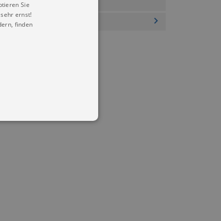
ptieren Sie
sehr ernst!
ern, finden
in Ihren account. Ohne diese
mber visitor cookie consent
 banner to work properly.