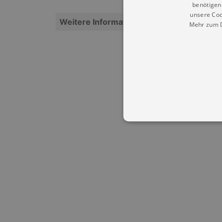
benötigen 
unsere Coo
Weitere Informationen
Mehr zum D
Essentielle Cookies werden für 
Cookies funktioniert unsere Webs
Name
Provid
CookieScriptConsent
Cookie
.kultu
dresde