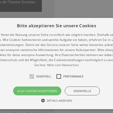
-Air-Theater Dresden
6
Bitte akzeptieren Sie unsere Cookies
 Ihnen die Nutzung unserer Seite so einfach wie möglich machen. Deshalb v
er spielt Strauss
s. Wie Cookies funktionieren und welche Aufgabe sie haben, erfahren Sie in 
assische Konzert & Lesung
zbestimmungen. Damit wir den Service unserer Seite weiter kostenlos anbie
22.10.2026 | 18:00
wir anonyme statistische Informationen für unsere Kulturpartner. Bitte akze
kies für diese anonyme Auswertung. Ihre Datensicherheit nehmen wir dabei 
irche St. Marien Pirna
atenschutz und die Möglichkeit, die Cookieeinstellungen nachträglich zu änd
andphilharmonie
Sie hier:
Mehr zum Datenschutz
ESSENTIELL
PERFORMANCE
ALLE COOKIES AKZEPTIEREN
ESSENTIELLE
er spielt Strauss
assische Konzert & Lesung
DETAILS ANZEIGEN
5.10.2026 | 17:00