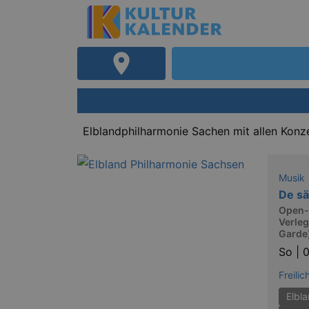
Elblandphilharmonie Sachen mit allen Konze
Musik
De sä
Open-
Verleg
Garde
So |
0
Freili
Elbl