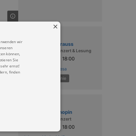
×
Musik
erwenden wir
Klieser spielt Strauss
unseren
Das Klassische Konzert & Lesung
ten können,
Fr |
23.10.2026 | 18:00
ptieren Sie
sehr ernst!
Stadthalle Stern Riesa
ern, finden
Elblandphilharmonie
Musik
Brauss spielt Chopin
Das Klassische Konzert
Sa |
31.10.2026 | 18:00