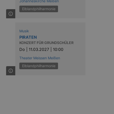
Johanneskirche Meißen
Elblandphilharmonie
in Ihren account. Ohne diese
Musik
PIRATEN
mber visitor cookie consent
KONZERT FÜR GRUNDSCHÜLER
 banner to work properly.
Do |
11.03.2027 | 10:00
nting Cross-Site Request Forgery
Theater Meissen Meißen
nting Cross-Site Request Forgery
Elblandphilharmonie
niversal Analytics - which is a
y used analytics service. This