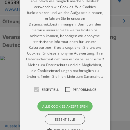
so einfach wie möglich machen. Deshalb
09599 Freiberg
verwenden wir Cookies. Wie Cookies
www.terra-mineralia.de
funktionieren und welche Aufgabe sie haben,
erfahren Sie in unseren
Öffnungszeiten
Datenschutzbestimmungen. Damit wir den
Service unserer Seite weiter kostenlos
anbieten können, benötigen wir anonyme
Veranstaltungen: „Mineralogische Sammlung
statistische Informationen für unsere
Deutschland im Krügerhaus“
Kulturpartner. Bitte akzeptieren Sie unsere
Cookies für diese anonyme Auswertung. Ihre
Datensicherheit nehmen wir dabei sehr ernst!
Mehr zum Datenschutz und die Möglichkeit,
die Cookieeinstellungen nachträglich zu
ändern, finden Sie hier:
Mehr zum Datenschutz
ESSENTIELL
PERFORMANCE
ALLE COOKIES AKZEPTIEREN
ESSENTIELLE
Ausstellungen