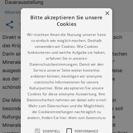
Dauerausstellung
×
Mineralogische Sammlung Deutschland im Krügerhaus
Bitte akzeptieren Sie unsere
Cookies
Wir möchten Ihnen die Nutzung unserer Seite
Direkt neben dem Schloss Freudenstein befindet sich
so einfach wie möglich machen. Deshalb
das Krügerhaus.
verwenden wir Cookies. Wie Cookies
funktionieren und welche Aufgabe sie haben,
Darin sind, einem Schätzkästchen gleich, die deutschen
erfahren Sie in unseren
Minerale aus der „Pohl-Ströher Mineralienstiftung“
Datenschutzbestimmungen. Damit wir den
ausgestellt. Sie können hier Ihre mineralogische Reise
Service unserer Seite weiter kostenlos
anbieten können, benötigen wir anonyme
aus der terra mineralia fortsetzen und sich auf die
statistische Informationen für unsere
schönsten Minerale aus Deutschland freuen.
Kulturpartner. Bitte akzeptieren Sie unsere
Cookies für diese anonyme Auswertung. Ihre
Die Mineralogische Sammlung Deutschland hat ein
Datensicherheit nehmen wir dabei sehr ernst!
Mehr zum Datenschutz und die Möglichkeit,
besonderes Ziel und eine besondere Aufgabe: Sie soll
die Cookieeinstellungen nachträglich zu
Kulturgut erhalten, indem herausragende deutsche
ändern, finden Sie hier:
Mehr zum Datenschutz
Mineralstufen gesammelt, bewahrt und ausgestellt
ESSENTIELL
PERFORMANCE