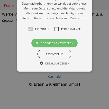
Datensicherheit nehmen wir dabei sehr ernst!
Keine Termine
Mehr zum Datenschutz und die Möglichkeit,
die Cookieeinstellungen nachträglich zu
Werke von G. Frescobaldi, P. Hindemith, J. S. Bach u. a.
ändern, finden Sie hier:
Mehr zum Datenschutz
Quelle: Reservix
ESSENTIELL
PERFORMANCE
ALLE COOKIES AKZEPTIEREN
ESSENTIELLE
Datenschutz
DETAILS ANZEIGEN
Impressum
Kontakt
Essentiell
Performance
© Braun & Krellmann GmbH
Essentielle Cookies werden für die
grundlegenden Funktionen unserer Webseite
gebraucht. Zum Beispiel für das Login in Ihren
account. Ohne diese Cookies funktioniert
unsere Webseite nicht.