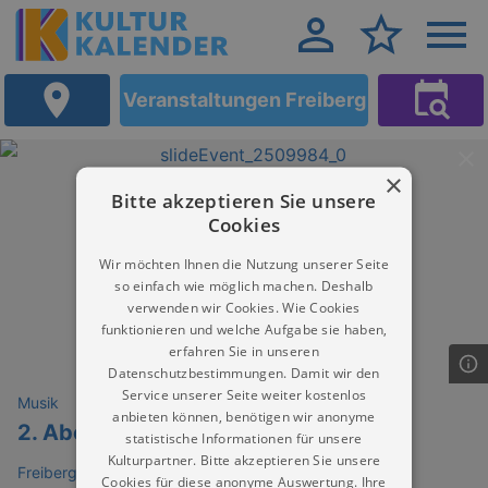
Veranstaltungen Freiberg
×
Bitte akzeptieren Sie unsere
Cookies
Wir möchten Ihnen die Nutzung unserer Seite
so einfach wie möglich machen. Deshalb
verwenden wir Cookies. Wie Cookies
funktionieren und welche Aufgabe sie haben,
erfahren Sie in unseren
Datenschutzbestimmungen. Damit wir den
Service unserer Seite weiter kostenlos
Musik
anbieten können, benötigen wir anonyme
2. Abendmusik
statistische Informationen für unsere
Kulturpartner. Bitte akzeptieren Sie unsere
Freiberger Dom
Cookies für diese anonyme Auswertung. Ihre