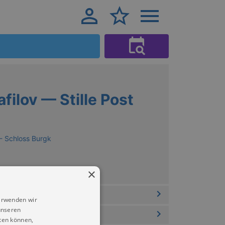
ilov — Stille Post
- Schloss Burgk
×
erwenden wir
unseren
ten können,