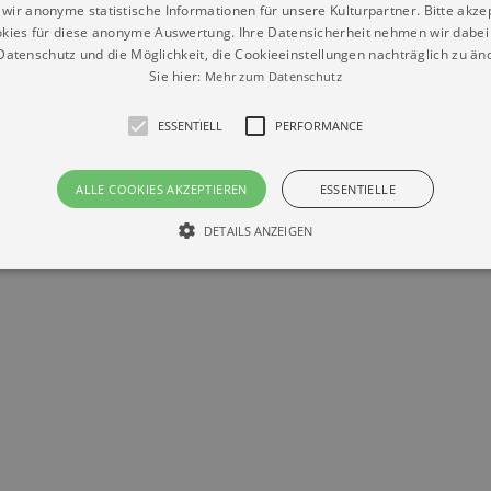
wir anonyme statistische Informationen für unsere Kulturpartner. Bitte akze
kies für diese anonyme Auswertung. Ihre Datensicherheit nehmen wir dabei 
atenschutz und die Möglichkeit, die Cookieeinstellungen nachträglich zu änd
Sie hier:
Mehr zum Datenschutz
ESSENTIELL
PERFORMANCE
Datenschutz
Impressum
Kontakt
ALLE COOKIES AKZEPTIEREN
ESSENTIELLE
© Braun & Krellmann GmbH
DETAILS ANZEIGEN
Essentiell
Performance
die grundlegenden Funktionen unserer Webseite gebraucht. Zum Beispiel für das Login 
eite nicht.
Läuft
er / Domain
Beschreibung
ab
29
This cookie is used by Cookie-Script.com service to reme
Script
days 7
preferences. It is necessary for Cookie-Script.com cookie
rkalender-
hours
n.de