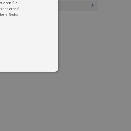
ptieren Sie
sehr ernst!
ern, finden
in Ihren account. Ohne diese
mber visitor cookie consent
 banner to work properly.