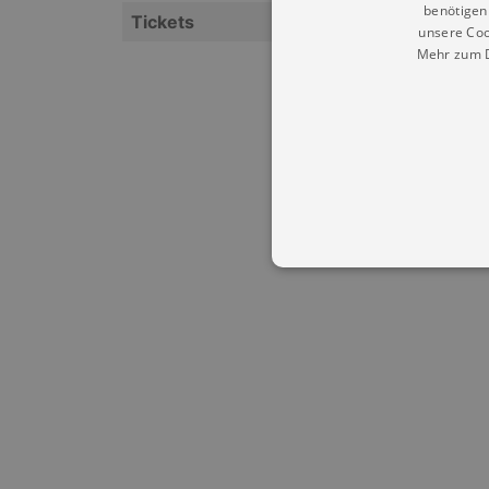
benötigen 
Tickets
unsere Coo
Mehr zum D
Essentielle Cookies werden für 
Cookies funktioniert unsere Webs
Name
Provid
CookieScriptConsent
Cookie
.kultu
dresde