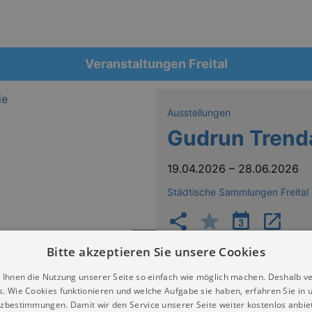
Veranstaltungen Freital
Ausstellungen
Gudrun Trendaf
19.04.2026
–
28.06.2026
Städtische Sammlungen Freital 
Bitte akzeptieren Sie unsere Cookies
 Ihnen die Nutzung unserer Seite so einfach wie möglich machen. Deshalb v
s. Wie Cookies funktionieren und welche Aufgabe sie haben, erfahren Sie in 
zbestimmungen. Damit wir den Service unserer Seite weiter kostenlos anbie