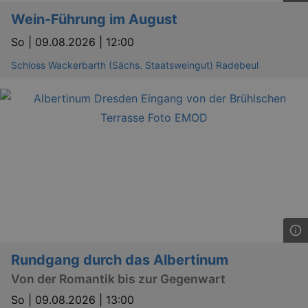
Läuft
Wein-Führung im August
Name
Provider / Domain
Besch
ab
So |
09.08.2026 | 12:00
CookieScriptConsent
29
This c
CookieScript
days
used 
.kulturkalender-
7
Cooki
dresden.de
Schloss Wackerbarth (Sächs. Staatsweingut) Radebeul
hours
Script
servic
reme
visito
conse
prefer
It is 
for Co
Script
cooki
banne
work
proper
XSRF-TOKEN
www.kulturkalender-
2
This c
dresden.de
hours
writte
help w
securi
preve
Cross-
Rundgang durch das Albertinum
Reque
Forge
Von der Romantik bis zur Gegenwart
attack
So |
09.08.2026 | 13:00
XSRF-TOKEN
staging.kulturkalender-
2
This c