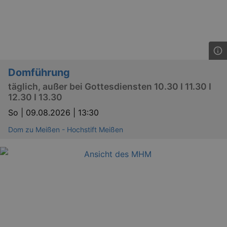
bm_sz
4 h
The Rocket Science
Group LLC
.eventim.de
Domführung
axd
www.eventim.de
täglich, außer bei Gottesdiensten 10.30 I 11.30 I
mo
12.30 I 13.30
axd
.theadex.com
mo
So |
09.08.2026 | 13:30
IDE
1 
Google LLC
Dom zu Meißen - Hochstift Meißen
.doubleclick.net
_abck
1 
Akamai Technologies