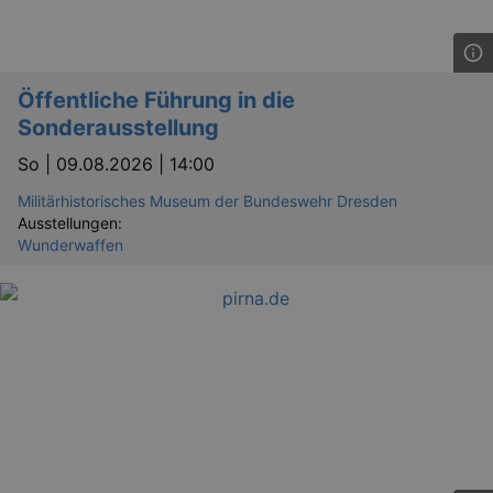
.eventim.de
tis
www.eventim.de
mo
tis
.theadex.com
Öffentliche Führung in die
mo
Sonderausstellung
RXSESSID
.kulturkalender-
dresden.reservix.de
min
So |
09.08.2026 | 14:00
OptanonConsent
1 
OneTrust LLC
Militärhistorisches Museum der Bundeswehr Dresden
.reservix.de
Ausstellungen:
Wunderwaffen