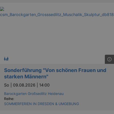
YSC
Ses
Google LLC
.youtube.com
kulturkalender_dresden_session
staging.kulturkalender-
2 h
dresden.de
mobile
.kulturkalender-
1 
dresden.de
PHPSESSID
4 
PHP.net
staging.kulturkalender-
mo
dresden.de
Sonderführung "Von schönen Frauen und
starken Männern"
So |
09.08.2026 | 14:00
Barockgarten Großsedlitz Heidenau
Reihe:
SOMMERFERIEN IN DRESDEN & UMGEBUNG