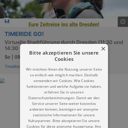
TIMERIDE GO!
Virtuelle Stadtführung durch Dresden (11:30 und
×
14:30 Uhr)
Bitte akzeptieren Sie unsere
So |
09.08.2026 | 11:30
Cookies
TimeRide Dresden
Wir möchten Ihnen die Nutzung unserer Seite
so einfach wie möglich machen. Deshalb
verwenden wir Cookies. Wie Cookies
funktionieren und welche Aufgabe sie haben,
erfahren Sie in unseren
Datenschutzbestimmungen. Damit wir den
Service unserer Seite weiter kostenlos
anbieten können, benötigen wir anonyme
statistische Informationen für unsere
Kulturpartner. Bitte akzeptieren Sie unsere
Cookies für diese anonyme Auswertung. Ihre