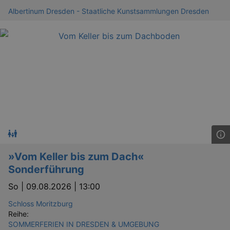
dresden.de
hours
writte
Albertinum Dresden - Staatliche Kunstsammlungen Dresden
help w
securi
preve
Cross-
Reque
Forge
attack
Lä
Name
Provider / Domain
»Vom Keller bis zum Dach«
kulturkalender_dresden_session
www.kulturkalender-
2 h
dresden.de
Sonderführung
_ga
2 
Google LLC
So |
09.08.2026 | 13:00
.kulturkalender-
dresden.de
Schloss Moritzburg
Reihe:
SOMMERFERIEN IN DRESDEN & UMGEBUNG