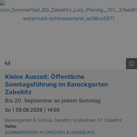
GPS
Google LLC
min
.youtube.com
Kleine Auszeit: Öffentliche
VISITOR_INFO1_LIVE
Google LLC
Sonntagsführung im Barockgarten
mo
.youtube.com
Zabeltitz
Bis 20. September an jedem Sonntag
So |
09.08.2026 | 14:00
Barockgarten & Schloss Zabeltitz Großenhain OT Zabeltitz
Reihe:
SOMMERFERIEN IN DRESDEN & UMGEBUNG