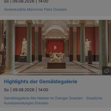
So |
09.08.2026 | 14:00
_gid
1 
Google LLC
.kulturkalender-
dresden.reservix.de
Gedenkstätte Münchner Platz Dresden
_gat_UA-12823294-20
.kulturkalender-
dresden.reservix.de
mi
Highlights der Gemäldegalerie
So |
09.08.2026 | 14:00
Gemäldegalerie Alte Meister im Zwinger Dresden - Staatliche
Kunstsammlungen Dresden