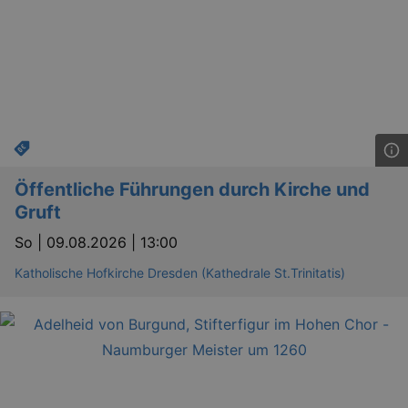
_gid
1 
Google LLC
.kulturkalender-
dresden.de
Öffentliche Führungen durch Kirche und
Gruft
So |
09.08.2026 | 13:00
_gat
Katholische Hofkirche Dresden (Kathedrale St.Trinitatis)
Google LLC
mi
.kulturkalender-
dresden.de