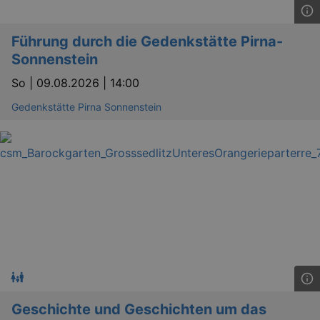
Führung durch die Gedenkstätte Pirna-
Sonnenstein
So |
09.08.2026 | 14:00
Gedenkstätte Pirna Sonnenstein
_ga
2 
Google LLC
.kulturkalender-
dresden.reservix.de
Geschichte und Geschichten um das